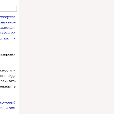
процесса
снижения
зывают:
льнейшее
олько к
азировки
язкости и
его вида
спечивать
фектом в
который
ь, с чем