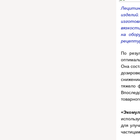
Лецитин
изделий
изготов
вязкости
на обор
рецепту
По резу
оптималь
Она сост
дозиров
снижении
тяжело ф
Впослед
товарног
«Экомул
использу
для улуч
частицам