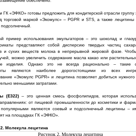
тозамещение обеспечено.
и ГК «ЭФКО» готовы предложить для кондитерской отрасли группу 
д торговой маркой «Экомулс» – PGPR и STS, а также лецитины
 подсолнечный.
ый пример использования эмульгаторов – это шоколад и глазур
рикаты представляют собой дисперсию твердых частиц сахара
ов и сухих веществ молока в непрерывной жировой фазе. Чтобы
учей, можно увеличить содержание масла какао или растительны
ре изделия. Однако это не всегда рационально – такие 
енты являются наиболее дорогостоящими из всех ингред
ование «Экомулс PGPR» и лецитина позволяет добиться нужного
тельно меньшими затратами.
ы (E322)
– это ценная смесь фосфолипидов, которая использ
аправлениях: от пищевой промышленности до косметики и фарм
популярными являются соевый и подсолнечный лецитины – и
ят на площадках ГК «ЭФКО».
 2. Молекула лецитина