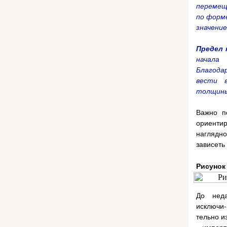
перемещ
по форме
значение:
Предел 
начала 
Благода
вести в
толщины
Важно п
ориентир
наглядн
зависеть
Рисунок
До неда
исключи-
тельно и