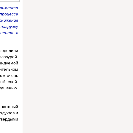
ртимента
процессе
снижения
 нагрузку
онента в
ределили
глазурей.
мендуемой
ительном
том очень
тый слой.
худшению
 который
одуктов и
 твердыми