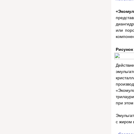
«Экому
предста
диангидр
или поро
компонен
Рисунок
Действие
эмульгат
кристал
производ
«Экомул
трилаури
при этом
Эмульгат
с жиром 