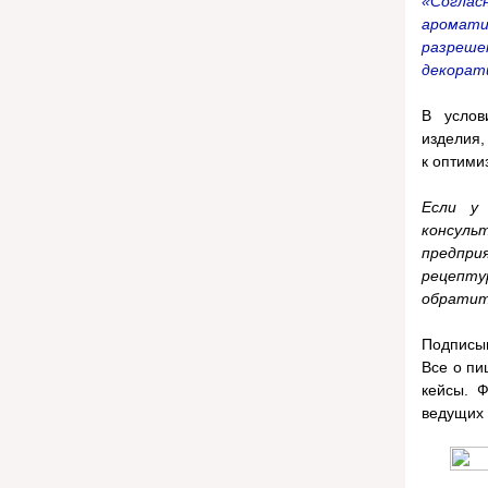
«Соглас
аромати
разрешен
декорати
В услов
изделия,
к оптими
Если у
консуль
предпри
рецепту
обратит
Подписы
Все о пи
кейсы. 
ведущих 