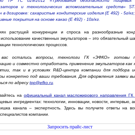
но ТР ТС 029/2012 «Требования безопасности пищевых 
заторов и технологических вспомогательных средств» ST
 в дозировке: сахаристые кондитерские изделия (Е 492) - 5г/кг;
вные покрытия на основе какао (Е 492) - 10г/кг.
иях растущей конкуренции и спроса на разнообразные конд
 использование качественных эмульгаторов – это обязательный ша
зации технологических процессов.
 вас остались вопросы, технологи ГК «ЭФКО» готовы п
тацию и совместно отработать применение эмульгаторов как 
ятии, так и в условиях R&D-центра компании для подбора и
ры конкретно под ваши требования. Для оформления заявки в
ься по адресу
tpp@efko.ru
.
вайтесь на
официальный канал масложирового направления Г
щевых ингредиентах: технологии, инновации, новости, интервью, а
Фишка канала – экспертность. Здесь вы получите ответы на во
специалистов компании.