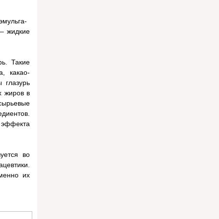
эмульга-
 – жидкие
ь. Такие
, какао-
 глазурь
х жиров в
сырьевые
иентов.
 эффекта
уется во
ацевтики.
менно их