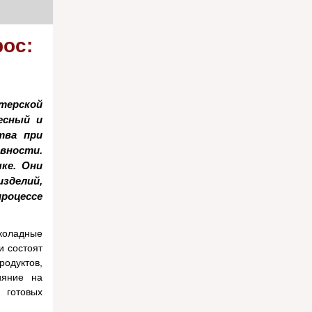
рос:
терской
есный и
тва при
вности.
ке. Они
делий,
роцессе
коладные
и состоят
родуктов,
ияние на
 готовых