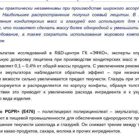
ы практически незаменимы при производстве широкого ассо
. Наибольшее распространение получил соевый лецитин. В 
ления кондитерских масс и глазурей его используют для 
, что позволяет сделать массу более однородной и уменьшить
удование, а также сократить использование жирового комп
ре.
льтатам исследований в R&D-центре ГК «ЭФКО», эксперты оп
ную дозировку лецитина при производстве кондитерских масс и 
авляет 0,1 – 0,4% от общей массы продукта. С увеличением реко
ки эмульгатора наблюдается обратный эффект – при незнач
 вязкости сильно увеличивается предел текучести. Глазурь при э
ормуется и распределяется по корпусу конфеты, образуя толс
ствии это приводит к увеличению расхода ингредиента и к у
о вида изделия.
с PGPR» (Е476)
– полиглицерил полирицинолеат – эмульгатор,
ют в пищевой промышленности для обеспечения однородности пр
шения текучести шоколада и глазурей. Он снижает трение между
и какао-продуктов, сахара, молока и прочих ингредиентов.