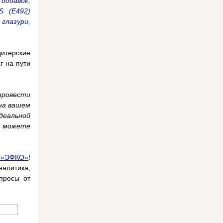
добавок,
S (E492)
 глазури,
итерские
г на пути
ровести
на вашем
деальной
ы можете
К «ЭФКО»
!
налитика,
просы от