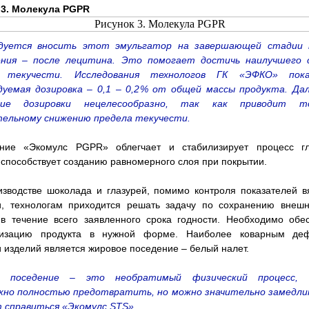
 3. Молекула PGPR
дуется вносить этот эмульгатор на завершающей стадии 
ения – после лецитина. Это помогает достичь наилучшего 
а текучести. Исследования технологов ГК «ЭФКО» пока
дуемая дозировка – 0,1 – 0,2% от общей массы продукта. Да
ение дозировки нецелесообразно, так как приводит т
тельному снижению предела текучести.
ние «Экомулс PGPR» облегчает и стабилизирует процесс гл
 способствует созданию равномерного слоя при покрытии.
зводстве шоколада и глазурей, помимо контроля показателей в
ти, технологам приходится решать задачу по сохранению внешн
в течение всего заявленного срока годности. Необходимо обе
лизацию продукта в нужной форме. Наиболее коварным де
 изделий является жировое поседение – белый налет.
е поседение – это необратимый физический процесс, 
жно полностью предотвратить, но можно значительно замедлит
 справиться «Экомулс STS».