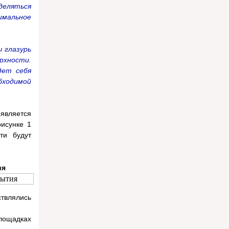
деляться
тимальное
 глазурь
рхности.
дет себя
бходимой
является
рисунке 1
ти будут
ия
твлялись
площадках