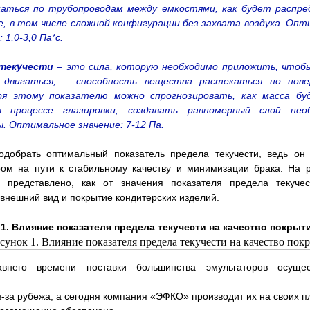
аться по трубопроводам между емкостями, как будет распре
, в том числе сложной конфигурации без захвата воздуха. Оп
 1,0-3,0 Па*с.
текучести
– это сила, которую необходимо приложить, чтобы
двигаться, – способность вещества растекаться по пове
ря этому показателю можно спрогнозировать, как масса бу
 процессе глазировки, создавать равномерный слой нео
. Оптимальное значение: 7-12 Па.
одобрать оптимальный показатель предела текучести, ведь он 
ом на пути к стабильному качеству и минимизации брака. На 
о представлено, как от значения показателя предела текучес
 внешний вид и покрытие кондитерских изделий.
 1. Влияние показателя предела текучести на качество покрыт
внего времени поставки большинства эмульгаторов осущес
з-за рубежа, а сегодня компания «ЭФКО» производит их на своих 