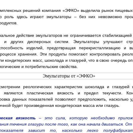
омплексных решений компания «ЭФКО» выделила рынок пищевых 
ю роль здесь играют эмульгаторы – без них невозможно прои
родуктов.
альное действие эмульгаторов не ограничивается стабилизацие
й и других дисперсных систем. Эмульгаторы улучшают стр
способность изделий, предотвращая перекристаллизацию и в
роцессе хранения. Эти продукты помогают контролировать реол
ли кондитерских масс, шоколада и глазурей, что в свою очередь о
логические и потребительские свойства.
смотрении реологических характеристик шоколада и глазурей 
 являются пластическая вязкость и предел текучести. Ко
ровка данных показателей позволяют предположить, насколько 
ичной будет произведенная кондитерская масса или глазурь.
еская вязкость
– это сила, которую необходимо прилож
ния течения глазури после того, как она начала двигаться. От
показателя зависит то, насколько легко полуфабрика