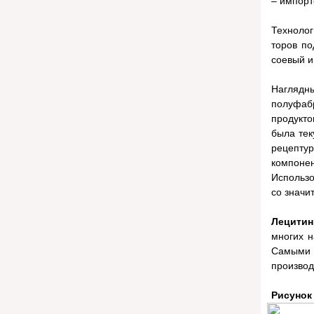
– импор
Технолог
торов по
соевый и
Наглядн
полуфаб
продукт
была тек
рецепту
компон
Использ
со значи
Лецитин
многих н
Самыми 
производ
Рисунок