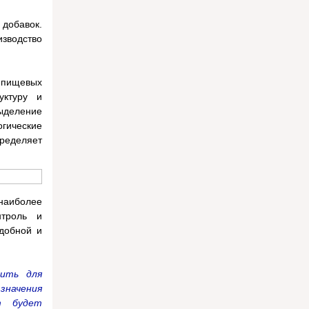
добавок.
зводство
й пищевых
уктуру и
ыделение
огические
пределяет
наиболее
нтроль и
удобной и
ить для
 значения
т будет