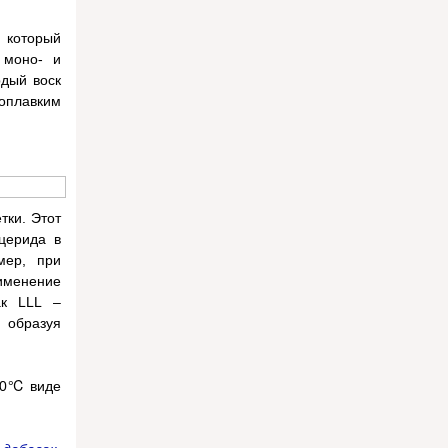
 который
 моно- и
рдый воск
гоплавким
тки. Этот
ицерида в
мер, при
рименение
ак LLL –
, образуя
 70℃ виде