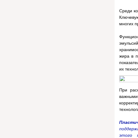
Среди к
Ключеву
многих п
Функцион
эмульси
хранимо
жира в п
показате
их техно
При рас
важными
корректи
технолог
Пластич
поддержа
этого 