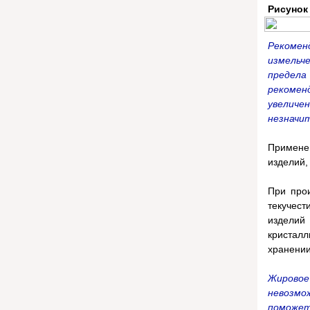
Рисунок
Рекомен
измельч
предел
рекомен
увелич
незначи
Примене
изделий,
При прои
текучес
изделий 
кристал
хранении
Жирово
невозмо
поможет