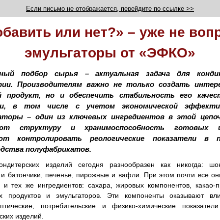
Если письмо не отображается, перейдите по ссылке >>
бавить или нет?» – уже не воп
эмульгаторы от «ЭФКО»
ный подбор сырья – актуальная задача для конди
рии. Производителям важно не только создать интер
й продукт, но и обеспечить стабильность его качес
ии, в том числе с учетом экономической эффекти
аторы – один из ключевых ингредиентов в этой цепоч
ают структуру и хранимоспособность готовых из
ют контролировать реологические показатели в п
одства полуфабрикатов.
ондитерских изделий сегодня разнообразен как никогда: шо
и батончики, печенье, пирожные и вафли. При этом почти все он
 и тех же ингредиентов: сахара, жировых компонентов, какао-п
х продуктов и эмульгаторов. Эти компоненты оказывают вл
ептические, потребительские и физико-химические показатели
ских изделий.