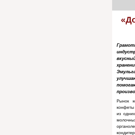
«До
Грамот
индуст
вкусны
хранен
Эмульг
улучш
помога
произв
Рынок к
конфеты 
из одних
молочны
органол
кондитер