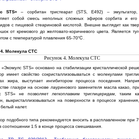
лс STS»
– сорбитан тристеарат (STS, Е492) – эмульгатор,
вляет собой смесь неполных сложных эфиров сорбита и его
идов с пищевой стеариновой кислотой. Внешне выглядит как тве
шок от кремового до желтовато-коричневого цвета. Является ту
том с температурой плавления 65-70℃.
 4. Молекула СТС
 «Экомулс STS» основано на стабилизации кристаллической реше
ор имеет свойство сокристаллизовываться с молекулами тригл
лах жира, выступает ингибитором процесса поседения. Напри
стве глазури на основе лауринового заменителя масла какао, п
с STS» не позволяет легкоплавким триглицеридам, таким к
н, выкристаллизовываться на поверхности в процессе хранения
 белый налет.
ор подобного типа рекомендуется вносить в расплавленном при
в соотношении 1:5 в конце процесса смешивания.