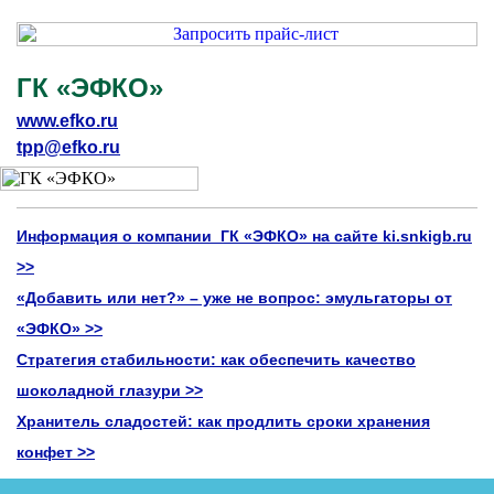
ГК «ЭФКО»
www.efko.ru
tpp@efko.ru
Информация о компании ГК «ЭФКО» на сайте ki.snkigb.ru
>>
«Добавить или нет?» – уже не вопрос: эмульгаторы от
«ЭФКО» >>
Стратегия стабильности: как обеспечить качество
шоколадной глазури >>
Хранитель сладостей: как продлить сроки хранения
конфет >>