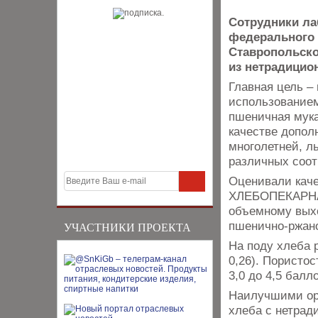
Сотрудники ла
федерального 
Ставропольско
из нетрадицио
Главная цель –
использованием
пшеничная мук
качестве допол
многолетней, л
различных соот
Оценивали кач
ХЛЕБОПЕКАРНАЯ
объемному выхо
пшенично-ржано
УЧАСТНИКИ ПРОЕКТА
На поду хлеба 
0,26). Пористо
3,0 до 4,5 балл
Наилучшими ор
хлеба с нетрад