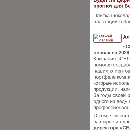
Будет ли дефи
прогноз для Б
Плитка шоколад
плантации в За
Ал
«С
планах на 2026
Компания «СЕЛЛ
помогая создав
наших клиентов
портфеле компа
которые исполь
продукции, нап
За годы своей 
одного из веду
профессиональн
О том, чем жил
на сырье и пла
директора «СЕ