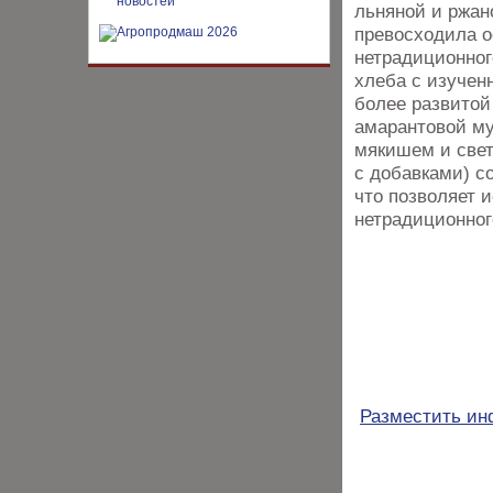
льняной и ржано
превосходила о
нетрадиционног
хлеба с изучен
более развитой
амарантовой му
мякишем и свет
с добавками) с
что позволяет 
нетрадиционног
Разместить и