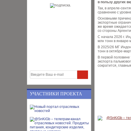
в пользу других в
Так, в апреле-сентя
сравнению с уровне
Основными причина
экспортные огранич
же время ожидается
со стороны Аргенти
С начала 2026 г. И
млн тонн в январе-м
В 2025/26 МГ Индон
тонн в октябре-март
В первой половине
экспорта пальмовог
сократится, главны
УЧАСТНИКИ ПРОЕКТА