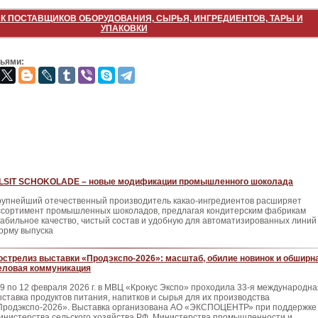
К ПОСТАВЩИКОВ ОБОРУДОВАНИЯ, СЫРЬЯ, ИНГРЕДИЕНТОВ, ТАРЫ И
УПАКОВКИ
зьями:
ILSIT SCHOKOLADE – новые модификации промышленного шоколада
рупнейший отечественный произ­водитель какао-ингредиентов расши­ряет
ссортимент промышленных шо­коладов, предлагая кондитерским фа­брикам
табильное качество, чистый состав и удобную для автоматизиро­ванных линий
орму выпуска
острелиз выставки «Продэкспо-2026»: масштаб, обилие новинок и обширн
еловая коммуникация
 9 по 12 февраля 2026 г. в МВЦ «Крокус Экспо» проходила 33-я международна
ыставка продуктов питания, напитков и сырья для их производства
Продэкспо-2026». Выставка организована АО «ЭКСПОЦЕНТР» при поддержке
инистерства сельского хозяйства РФ, Министерства промышленности и