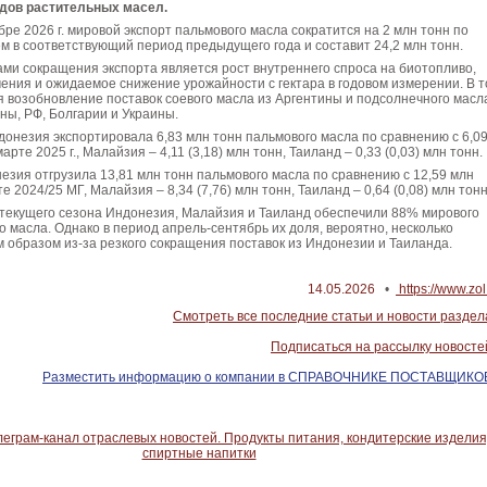
идов растительных масел.
бре 2026 г. мировой экспорт пальмового масла сократится на 2 млн тонн по
м в соответствующий период предыдущего года и составит 24,2 млн тонн.
ми сокращения экспорта является рост внутреннего спроса на биотопливо,
ения и ожидаемое снижение урожайности с гектара в годовом измерении. В т
 возобновление поставок соевого масла из Аргентины и подсолнечного масл
ны, РФ, Болгарии и Украины.
ндонезия экспортировала 6,83 млн тонн пальмового масла по сравнению с 6,0
арте 2025 г., Малайзия – 4,11 (3,18) млн тонн, Таиланд – 0,33 (0,03) млн тонн.
езия отгрузила 13,81 млн тонн пальмового масла по сравнению с 12,59 млн
е 2024/25 МГ, Малайзия – 8,34 (7,76) млн тонн, Таиланд – 0,64 (0,08) млн тонн
 текущего сезона Индонезия, Малайзия и Таиланд обеспечили 88% мирового
о масла. Однако в период апрель-сентябрь их доля, вероятно, несколько
м образом из-за резкого сокращения поставок из Индонезии и Таиланда.
14.05.2026
•
https://www.zol
Смотреть все последние статьи и новости раздел
Подписаться на рассылку новосте
Разместить информацию о компании в СПРАВОЧНИКЕ ПОСТАВЩИКО