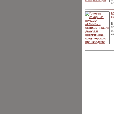
т
Г
к
В
п
р
н