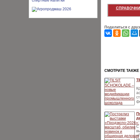
СПРАВОЧНИ
Поделиться с дру
CМОТРИТЕ ТАКЖЕ
T
К
а
с
ф
П
д
С
в
«
М