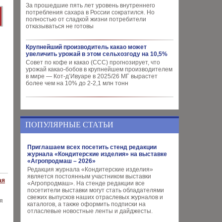
За прошедшие пять лет уровень внутреннего
потребления сахара в России сократился. Но
полностью от сладкой жизни потребители
отказываться не готовы
Крупнейший производитель какао может
увеличить урожай в этом сельхозгоду на 10,5%
Совет по кофе и какао (CCC) прогнозирует, что
урожай какао-бобов в крупнейшем производителем
в мире — Кот-д’Ивуаре в 2025/26 МГ вырастет
более чем на 10% до 2-2,1 млн тонн
ПОПУЛЯРНЫЕ СТАТЬИ
Приглашаем всех посетить стенд редакции
журнала «Кондитерские изделия» на выставке
«Агропродмаш – 2026»
Редакция журнала «Кондитерские изделия»
является постоянным участником выставки
ая
«Агропродмаш». На стенде редакции все
посетители выставки могут стать обладателями
свежих выпусков наших отраслевых журналов и
я
каталогов, а также оформить подписки на
отласлевые новостные ленты и дайджесты.