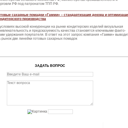
орговли РФ под патронатом ТПП РФ.
отовые сахарные помадки «Гамми» – стандартизация декора и оптимизаци
ондитерского производства
 условиях высокой кон­куренции на рынке конди­терских изделий визуальная
ривлекательность и пред­сказуемость качества ста­новятся ключевыми факто­
ами удержания покупателя. В ответ на этот запрос компания «Гамми» выводи
а рынок две линейки готовых сахарных помадок
ЗАДАТЬ ВОПРОС