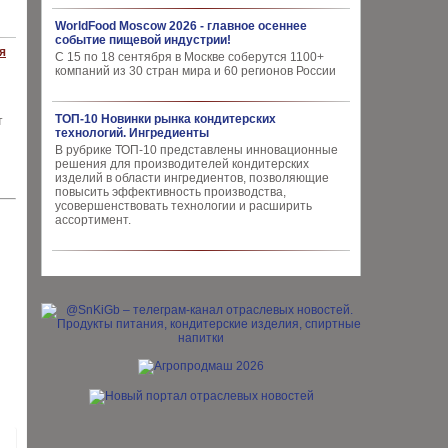
WorldFood Moscow 2026 - главное осеннее
событие пищевой индустрии!
я
С 15 по 18 сентября в Москве соберутся 1100+
компаний из 30 стран мира и 60 регионов России
ТОП-10 Новинки рынка кондитерских
т
технологий. Ингредиенты
В рубрике ТОП-10 представлены инновационные
решения для производителей кондитерских
изделий в области ингредиентов, позволяющие
повысить эффективность производства,
усовершенствовать технологии и расширить
ассортимент.