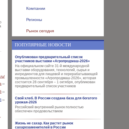
Компании
Регионы
о
а
Рынок сегодня
9
ПОПУЛЯРНЫЕ НОВОСТИ
.
Опубликован предварительный список
участников выставки «Агропродмаш-2026»
На официальном сайте 31-й международной
выставки оборудования, технологий, сырья и
ингредиентов для пищевой и перерабатывающей
.ru/
промышленности «Агропродмаш-2026», которая
состоится 28 сентября – 1 октября, опубликован
а
››
предварительный список участников
й
››
Свой хлеб. В России создана база для богатого
В
››
урожая-2026
Российский внутренний рынок полностью
обеспечен продовольствием
Жизнь не сахар. Как растет рынок
сахарозаменителей в России