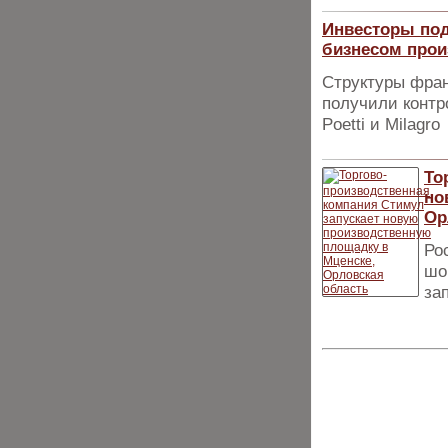
Инвесторы под
бизнесом прои
Структуры фран
получили конт
Poetti и Milagro
То
но
Ор
Ро
шо
за