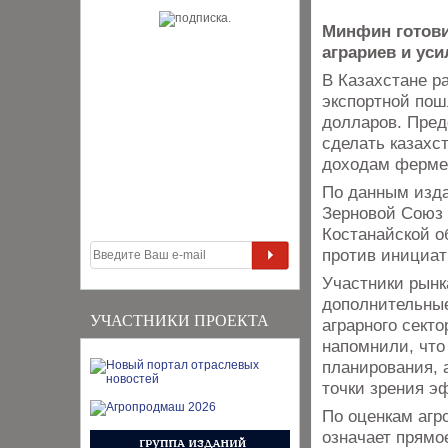
Минфин готови
аграриев и ус
В Казахстане р
экспортной пош
долларов. Пред
сделать казахс
доходам фермер
По данным изда
Зерновой Союз 
Костанайской о
против инициат
Участники рынк
дополнительные
УЧАСТНИКИ ПРОЕКТА
аграрного сект
напомнили, что
планирования, 
точки зрения э
По оценкам агр
означает прямо