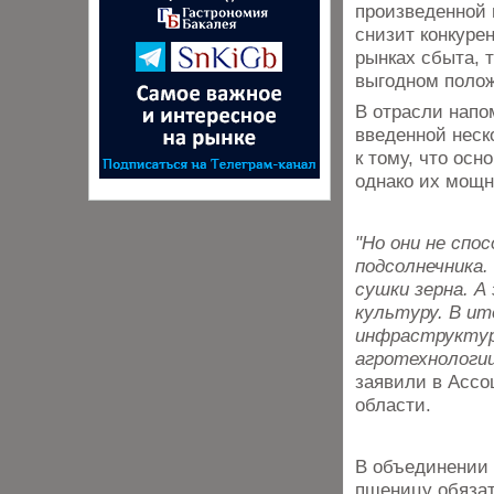
произведенной 
снизит конкуре
рынках сбыта, т
выгодном поло
В отрасли напо
введенной неск
к тому, что ос
однако их мощн
"Но они не сп
подсолнечника.
сушки зерна. 
культуру. В и
инфраструктур
агротехнологии
заявили в Ассо
области.
В объединении 
пшеницу обязат