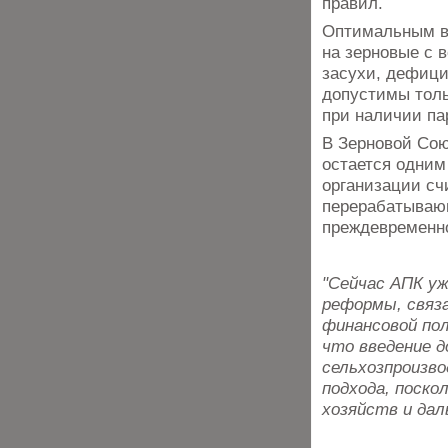
правил.
Оптимальным ва
на зерновые с 
засухи, дефици
допустимы толь
при наличии па
В Зерновой Сою
остается одним
организации сч
перерабатывающ
преждевременн
"Сейчас АПК уж
реформы, связа
финансовой по
что введение д
сельхозпроизв
подхода, поск
хозяйств и дал