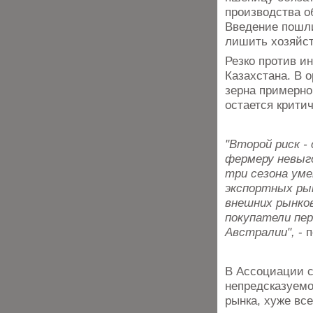
производства о
Введение пошли
лишить хозяйст
Резко против 
Казахстана. В 
зерна примерно
остается крити
"Второй риск -
фермеру невыго
три сезона ум
экспортных ры
внешних рынков
покупатели пе
Австралии",
- 
В Ассоциации с
непредсказуемо
рынка, хуже вс