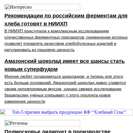
Рекомендации по российским ферментам для
хлеба готовят в НИИХП
В НИИХП приступили к комплексным исследованиям
отечественных ферментных препаратов, применение которых
позволит управлять качеством хлебобулочных изделий и
регулировать их пищевую ценность
Амазонский шоколад имеет все шансы стать
новым суперфудом
Многие любят полакомиться шоколадом, и теперь для этого
есть больше оснований. Амазонский шоколад давно славится
своим неповторимым вкусом, однако свежее исследование
бразильских учёных открывает у этого продукта новое
измерение ценности
Подмосковье лидирует в производстве