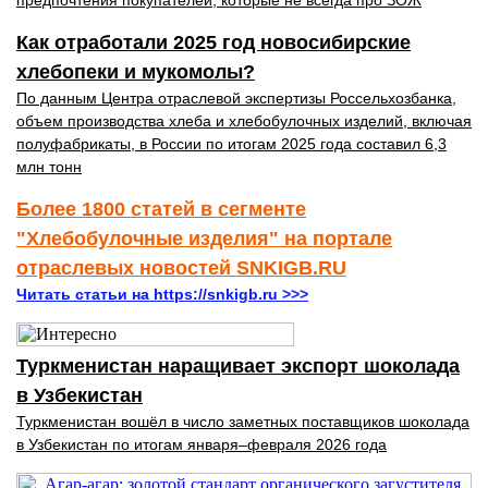
предпочтения покупателей, которые не всегда про ЗОЖ
Как отработали 2025 год новосибирские
хлебопеки и мукомолы?
По данным Центра отраслевой экспертизы Россельхозбанка,
объем производства хлеба и хлебобулочных изделий, включая
полуфабрикаты, в России по итогам 2025 года составил 6,3
млн тонн
Более 1800 статей в сегменте
"Хлебобулочные изделия" на портале
отраслевых новостей SNKIGB.RU
Читать статьи на https://snkigb.ru >>>
Туркменистан наращивает экспорт шоколада
в Узбекистан
Туркменистан вошёл в число заметных поставщиков шоколада
в Узбекистан по итогам января–февраля 2026 года