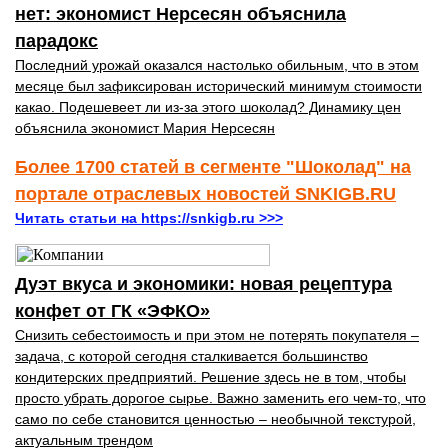
нет: экономист Нерсесян объяснила
парадокс
Последний урожай оказался настолько обильным, что в этом
месяце был зафиксирован исторический минимум стоимости
какао. Подешевеет ли из-за этого шоколад? Динамику цен
объяснила экономист Мария Нерсесян
Более 1700 статей в сегменте "Шоколад" на
портале отраслевых новостей SNKIGB.RU
Читать статьи на https://snkigb.ru >>>
Дуэт вкуса и экономики: новая рецептура
конфет от ГК «ЭФКО»
Снизить себестоимость и при этом не потерять покупателя –
задача, с которой сегодня сталкивается большинство
кондитерских предприятий. Решение здесь не в том, чтобы
просто убрать дорогое сырье. Важно заменить его чем-то, что
само по себе становится ценностью – необычной текстурой,
актуальным трендом