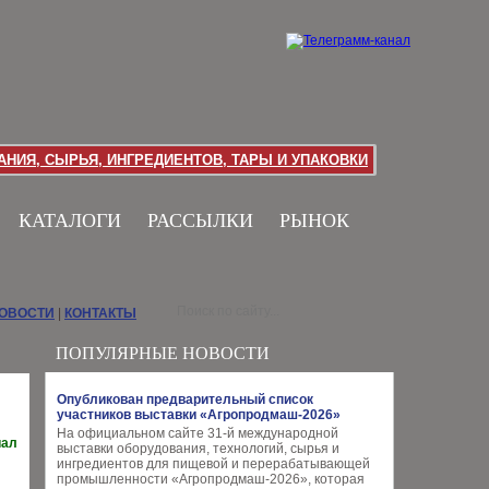
НИЯ, СЫРЬЯ, ИНГРЕДИЕНТОВ, ТАРЫ И УПАКОВКИ
КАТАЛОГИ
РАССЫЛКИ
РЫНОК
НОВОСТИ
|
КОНТАКТЫ
ПОПУЛЯРНЫЕ НОВОСТИ
Опубликован предварительный список
участников выставки «Агропродмаш-2026»
На официальном сайте 31-й международной
иал
выставки оборудования, технологий, сырья и
ингредиентов для пищевой и перерабатывающей
промышленности «Агропродмаш-2026», которая