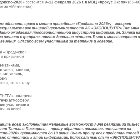
дэкспо-2026»
состоится
9–12 февраля 2026 г. в МВЦ «Крокус Экспо»
(65–6
етро «Мякинино»).
м объявить сроки и место проведения «Продэкспо-2026», – говорит
рекции выставок пищевой промышленности АО «ЭКСПОЦЕНТР» Татьяна
 давно ожидаемая продовольственной индустрией информация. Заявки н
 начиная с февраля, причем довольно активно. Было и много вопросов 
ведения. Спасибо всем участникам за терпение и доверие.
ка «Продэкспо»
а в привычном
ематиками,
итания, напитки,
аник, халяль,
овку
ния, стеклотару
ЕНТРА» намерена
тную атмосферу
ия участников и
ки на новой
вить всем экспонентам желаемые возможности для реализации бизнес
вает Татьяна Пискарева, – прошу обратить внимание, что заявки на
кспо-2026» принимаются до 10 июня. Очень прошу всех представителей
льно отнестись к этой информации. Колоссальный опыт «ЭКСПОЦЕНТР