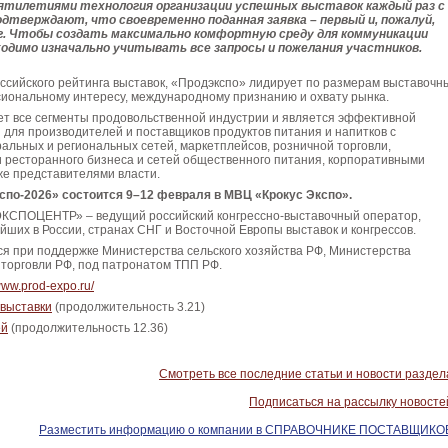
ятилетиями технология организации успешных выставок каждый раз с
дтверждают, что своевременно поданная заявка – первый и, пожалуй,
. Чтобы создать максимально комфортную среду для коммуникации
ходимо изначально учитывать все запросы и пожелания участников.
сийского рейтинга выставок, «Продэкспо» лидирует по размерам выставочн
иональному интересу, международному признанию и охвату рынка.
ет все сегменты продовольственной индустрии и является эффективной
для производителей и поставщиков продуктов питания и напитков с
льных и региональных сетей, маркетплейсов, розничной торговли,
 ресторанного бизнеса и сетей общественного питания, корпоративными
же представителями власти.
по-2026» состоится 9–12 февраля в МВЦ «Крокус Экспо».
ЭКСПОЦЕНТР» – ведущий российский конгрессно-выставочный оператор,
йших в России, странах СНГ и Восточной Европы выставок и конгрессов.
я при поддержке Министерства сельского хозяйства РФ, Министерства
торговли РФ, под патронатом ТПП РФ.
/www.prod-expo.ru/
 выставки
(продолжительность 3.21)
ей
(продолжительность 12.36)
Смотреть все последние статьи и новости раздел
Подписаться на рассылку новосте
Разместить информацию о компании в СПРАВОЧНИКЕ ПОСТАВЩИКО