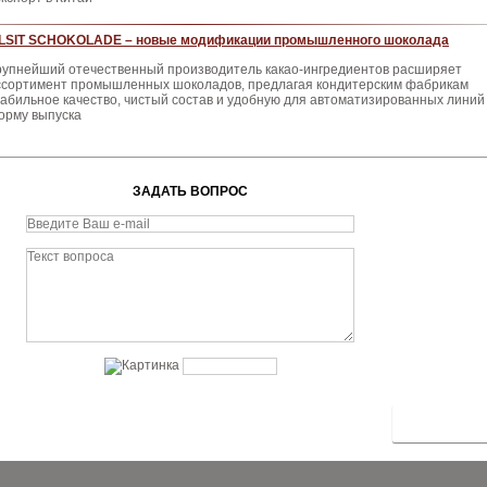
ILSIT SCHOKOLADE – новые модификации промышленного шоколада
рупнейший отечественный произ­водитель какао-ингредиентов расши­ряет
ссортимент промышленных шо­коладов, предлагая кондитерским фа­брикам
табильное качество, чистый состав и удобную для автоматизиро­ванных линий
орму выпуска
ЗАДАТЬ ВОПРОС