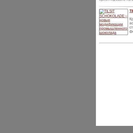
T
К
а
с
ф