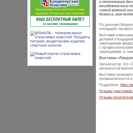
и отточенная дес
неизбежностью по
самый важный шаг
бизнеса, нам необ
По данным Общерос
площадей, професс
Выставка охватыва
деловой площадкой 
закупщиками федера
с профессионалами
закупщиками, а так
Выставка «Продэкс
Организатор: АО «
организатор крупне
Выставка проводитс
промышленности и 
Подробнее:
https:/
Отзывы участников
Отзывы посетител