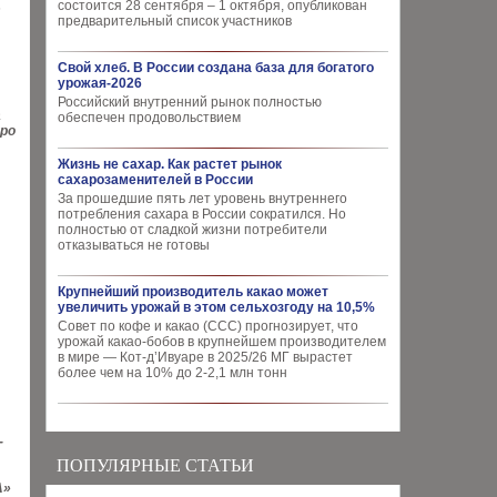
состоится 28 сентября – 1 октября, опубликован
6
предварительный список участников
Свой хлеб. В России создана база для богатого
урожая-2026
Российский внутренний рынок полностью
а
обеспечен продовольствием
про
Жизнь не сахар. Как растет рынок
сахарозаменителей в России
За прошедшие пять лет уровень внутреннего
потребления сахара в России сократился. Но
полностью от сладкой жизни потребители
отказываться не готовы
Крупнейший производитель какао может
увеличить урожай в этом сельхозгоду на 10,5%
Совет по кофе и какао (CCC) прогнозирует, что
урожай какао-бобов в крупнейшем производителем
в мире — Кот-д’Ивуаре в 2025/26 МГ вырастет
более чем на 10% до 2-2,1 млн тонн
-
ПОПУЛЯРНЫЕ СТАТЬИ
А»