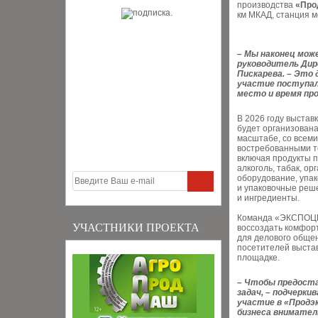
производства
«Про
км МКАД, станция м
– Мы наконец може
руководитель Ди
Пискарева. – Это
участие поступали
место и время про
В 2026 году выстав
будет организован
масштабе, со всеми
востребованными т
включая продукты п
алкоголь, табак, орг
оборудование, упак
и упаковочные реше
и ингредиенты.
Команда «ЭКСПОЦ
УЧАСТНИКИ ПРОЕКТА
воссоздать комфор
для делового общен
посетителей выстав
площадке.
– Чтобы предоста
задач, – подчерки
участие в «Продэ
бизнеса внимате