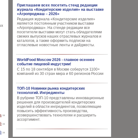
Приглашаем всех посетить стенд редакции
журнала «Кондитерские изделия» на выставке
«Агропродмаш – 2026»
Редакция журнала «Кондитерские изделия»
является постоянным участником выставки
ых
«Агропродмаш». На стенде редакции все
посетители выставки могут стать обладателями
свежих выпусков наших отраслевых журналов и
каталогов, а также оформить подписки на
отласлевые новостные ленты и дайджесты.
WorldFood Moscow 2026 - главное осеннее
событие пищевой индустрии!
С 15 по 18 сентября в Москве соберутся 1100+
компаний из 30 стран мира и 60 регионов России
ТОП-10 Новинки рынка кондитерских
технологий. Ингредиенты
В рубрике ТОП-10 представлены инновационные
решения для производителей кондитерских
изделий в области ингредиентов, позволяющие
повысить эффективность производства,
а
››
усовершенствовать технологии и расширить
ассортимент.
й
››
В
››