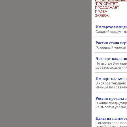
Импортозамещен
Сладкий продукт д
Россия стала пер
Рекордный урожай 
Экспорт какао-п
По итогам 3-го кв
добавок сахара ил
Импорт пальмово
В ноябре текущего 
меньше по сравне
Россия продала 
В конце предыдуще
на высоком уровне
Цены на пальмово
Согласно прогнозам