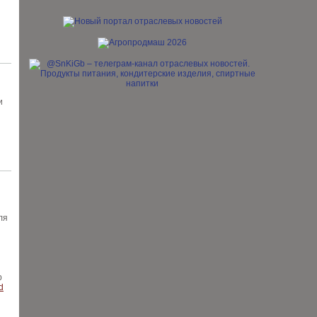
и
ля
р
d