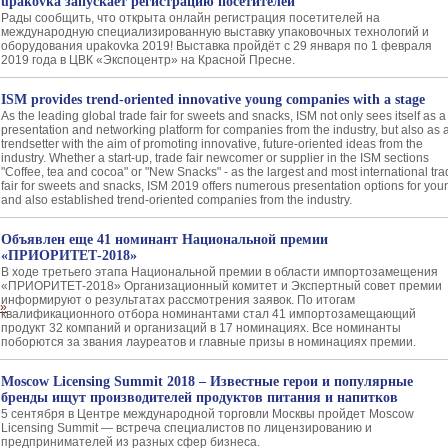
upakovka запускает регистрацию посетителей
Рады сообщить, что открыта онлайн регистрация посетителей на
международную специализированную выставку упаковочных технологий и
оборудования upakovka 2019! Выставка пройдёт с 29 января по 1 февраля
2019 года в ЦВК «Экспоцентр» на Красной Пресне.
ISM provides trend-oriented innovative young companies with a stage
As the leading global trade fair for sweets and snacks, ISM not only sees itself as a
presentation and networking platform for companies from the industry, but also as 
trendsetter with the aim of promoting innovative, future-oriented ideas from the
industry. Whether a start-up, trade fair newcomer or supplier in the ISM sections
"Coffee, tea and cocoa" or "New Snacks" - as the largest and most international tr
fair for sweets and snacks, ISM 2019 offers numerous presentation options for you
and also established trend-oriented companies from the industry.
Объявлен еще 41 номинант Национальной премии
«ПРИОРИТЕТ-2018»
В ходе третьего этапа Национальной премии в области импортозамещения
«ПРИОРИТЕТ-2018» Организационный комитет и Экспертный совет премии
информируют о результатах рассмотрения заявок. По итогам
квалификационного отбора номинантами стал 41 импортозамещающий
продукт 32 компаний и организаций в 17 номинациях. Все номинанты
поборются за звания лауреатов и главные призы в номинациях премии.
Moscow Licensing Summit 2018 – Известные герои и популярные
бренды ищут производителей продуктов питания и напитков
5 сентября в Центре международной торговли Москвы пройдет Moscow
Licensing Summit — встреча специалистов по лицензированию и
предпринимателей из разных сфер бизнеса.