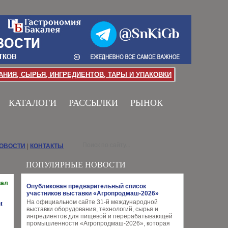
НИЯ, СЫРЬЯ, ИНГРЕДИЕНТОВ, ТАРЫ И УПАКОВКИ
КАТАЛОГИ
РАССЫЛКИ
РЫНОК
НОВОСТИ
|
КОНТАКТЫ
ПОПУЛЯРНЫЕ НОВОСТИ
иал
Опубликован предварительный список
участников выставки «Агропродмаш-2026»
На официальном сайте 31-й международной
и
выставки оборудования, технологий, сырья и
ингредиентов для пищевой и перерабатывающей
промышленности «Агропродмаш-2026», которая