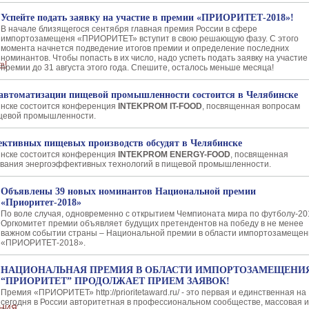
Успейте подать заявку на участие в премии «ПРИОРИТЕТ-2018»!
В начале близящегося сентября главная премия России в сфере
импортозамещеня «ПРИОРИТЕТ» вступит в свою решающую фазу. С этого
момента начнется подведение итогов премии и определение последних
номинантов. Чтобы попасть в их число, надо успеть подать заявку на участие
премии до 31 августа этого года. Спешите, осталось меньше месяца!
автоматизации пищевой промышленности состоится в Челябинске
инске состоится конференция
INTEKPROM IT-FOOD
, посвященная вопросам
щевой промышленности.
ктивных пищевых производств обсудят в Челябинске
инске состоится конференция
INTEKPROM ENERGY-FOOD
, посвященная
ования энергоэффективных технологий в пищевой промышленности.
Объявлены 39 новых номинантов Национальной премии
«Приоритет-2018»
По воле случая, одновременно с открытием Чемпионата мира по футболу-20
Оргкомитет премии объявляет будущих претендентов на победу в не менее
важном событии страны – Национальной премии в области импортозамещен
«ПРИОРИТЕТ-2018».
НАЦИОНАЛЬНАЯ ПРЕМИЯ В ОБЛАСТИ ИМПОРТОЗАМЕЩЕНИ
“ПРИОРИТЕТ” ПРОДОЛЖАЕТ ПРИЕМ ЗАЯВОК!
Премия «ПРИОРИТЕТ» http://prioritetaward.ru/ - это первая и единственная на
сегодня в России авторитетная в профессиональном сообществе, массовая и