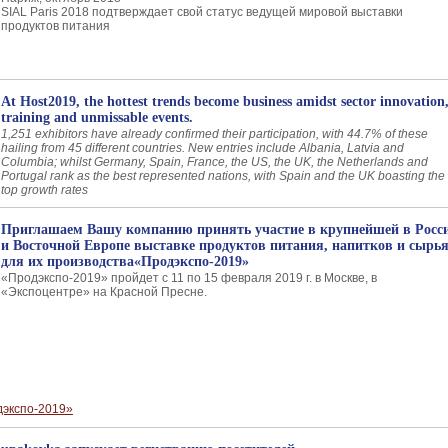
SIAL Paris 2018 подтверждает свой статус ведущей мировой выставки
продуктов питания
At Host2019, the hottest trends become business amidst sector innovation
training and unmissable events.
1,251 exhibitors have already confirmed their participation, with 44.7% of these
hailing from 45 different countries. New entries include Albania, Latvia and
Columbia; whilst Germany, Spain, France, the US, the UK, the Netherlands and
Portugal rank as the best represented nations, with Spain and the UK boasting the
top growth rates
Приглашаем Вашу компанию принять участие в крупнейшей в Росс
и Восточной Европе выставке продуктов питания, напитков и сырь
для их производства«Продэкспо-2019»
«Продэкспо-2019» пройдет с 11 по 15 февраля 2019 г. в Москве, в
«Экспоцентре» на Красной Пресне.