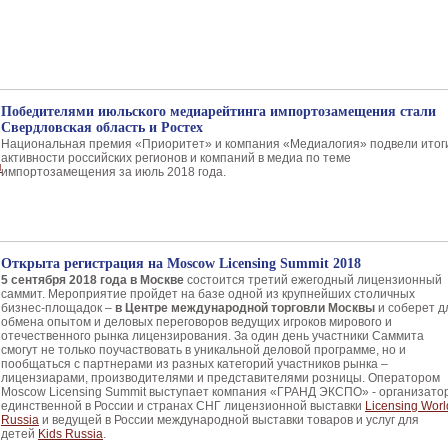
Победителями июльского медиарейтинга импортозамещения стали
Свердловская область и Ростех
Национальная премия «Приоритет» и компания «Медиалогия» подвели итог
активности российских регионов и компаний в медиа по теме
импортозамещения за июль 2018 года.
Открыта регистрация на Moscow Licensing Summit 2018
5 сентября 2018 года в Москве
состоится третий ежегодный лицензионный
саммит. Мероприятие пройдет на базе одной из крупнейших столичных
бизнес-площадок –
в Центре международной торговли Москвы
и соберет д
обмена опытом и деловых переговоров ведущих игроков мирового и
отечественного рынка лицензирования. За один день участники Саммита
смогут не только поучаствовать в уникальной деловой программе, но и
пообщаться с партнерами из разных категорий участников рынка –
лицензиарами, производителями и представителями розницы. Оператором
Moscow Licensing Summit выступает компания «ГРАНД ЭКСПО» - организато
единственной в России и странах СНГ лицензионной выставки
Licensing Worl
Russia
и ведущей в России международной выставки товаров и услуг для
детей
Kids Russia
.