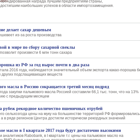
брендированная награда лучшим предприятиям страны,
достигшим наибольших успехов в области импортозамещения.
ие делает сахар дешевым
ешевеет из-за роста производства
вой в мире по сбору сахарной свеклы
позволит произвести 6 млн тонн сахара
орошка из РФ за год вырос почти в два раза
артала 2016 года, наблюдается значительный объем экспорта какао-порошка б
и других подслащивающих веществ
го масла в Россию сокращается третий месяц подряд
года закупки пальмового масла Россией составили 66,1 тыс. тонн, что на 13%
нию с предыдущим месяцем
за рубеж рекордное количество пшеничных отрубей
го сельхозгода цены на муку на большинстве территорий РФ формировались
, а в ряде регионов Центра достигли исторически рекордных значений
е масло в I квартале 2017 года будут достаточно высокими
 аналитиков Rabobank, в I квартале т.г. цены на пальмовое масло на