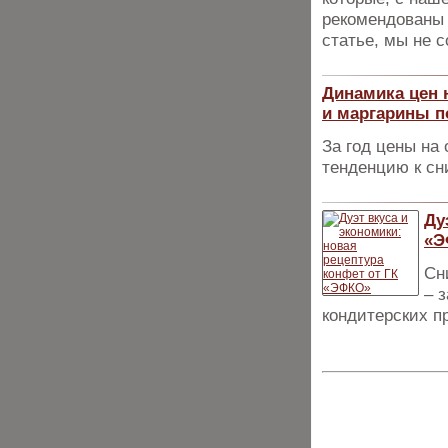
рекомендованы 
статье, мы не 
Динамика цен 
и маргарины 
За год цены на
тенденцию к с
Ду
«Э
Сн
– 
кондитерских п