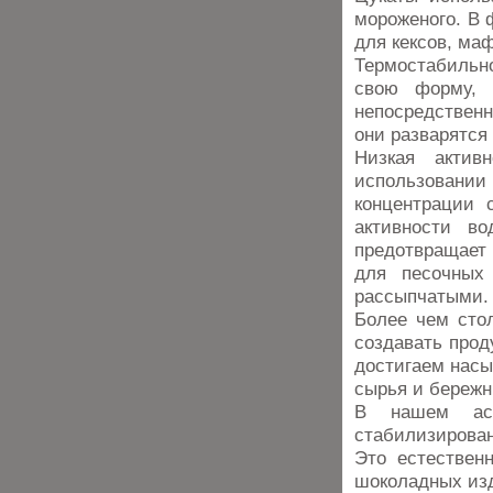
мороженого. В 
для кексов, ма
Термостабиль
свою форму, 
непосредственн
они разварятся
Низкая актив
использовании
концентрации 
активности во
предотвращает 
для песочных
рассыпчатыми
Более чем сто
создавать прод
достигаем насы
сырья и бережн
В нашем асс
стабилизирова
Это естествен
шоколадных изд