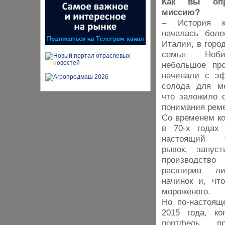
Как вы опр
миссию?
– История к
началась боле
Италии, в город
семья Ноби
небольшое про
начинали с э
солода для ме
что заложило о
понимания рем
Со временем ко
в 70-х годах
настоящий те
рывок, запуст
производств
расширив ли
начинок и, чт
мороженого.
Но по-настоящ
2015 года, ко
портфель, п