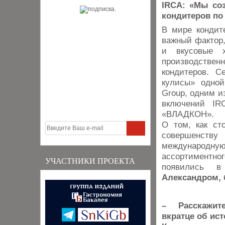
IRCA: «Мы со
кондитеров по
В мире кондит
важный фактор,
и вкусовые х
производстве
кондитеров. С
кулисы» одно
Group, одним и
включений I
«ВЛАДКОН».
О том, как ст
совершенству 
международн
ассортиментн
УЧАСТНИКИ ПРОЕКТА
появились в
Александром, 
– Расскажите
вкратце об ист