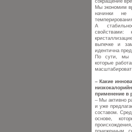
сокращение вре
Мы экономим вр
начинки не 
темперирования
А стабильно
свойствами: 
кристаллизаци
выпечке и зам
идентична пред
По сути, мы 
которые работа
масштабировать
– Какие иннов
низкокалорий
применение в 
– Мы активно р
и уже предлаг
составом. Сред
основе, кото
происхождения,
пониженным с