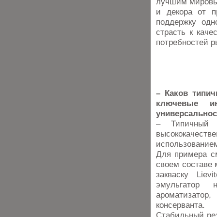
лучшим мировы
и декора от п
поддержку одн
страсть к кач
потребностей р
– Каков типич
ключевые ин
универсальнос
– Типичный
высококачеств
использование
Для примера см
своем составе м
закваску Liev
эмульгатор н
ароматизатор
консерванта.
Стабильный рез