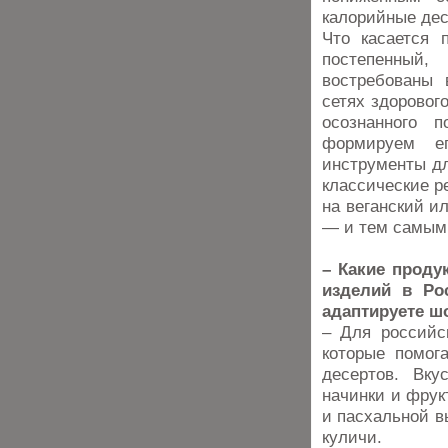
калорийные дес
Что касается 
постепенный,
востребованы 
сетях здоровог
осознанного 
формируем ег
инструменты дл
классические р
на веганский и
— и тем самым 
– Какие проду
изделий в Ро
адаптируете ш
– Для российс
которые помог
десертов. Вк
начинки и фрук
и пасхальной в
куличи.