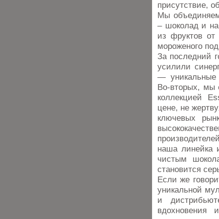
присутствие, о
Мы объединяем
– шоколад и на
из фруктов от 
мороженого под
За последний г
усилили синерг
— уникальные 
Во-вторых, мы 
коллекцией Es
цене, не жертв
ключевых рын
высококачес
производителе
наша линейка и
чистым шокола
становится се
Если же говори
уникальной му
и дистрибьют
вдохновения 