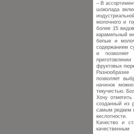
– В ассортимен
шоколада вклю
индустриально
молочного и го
более 15 видо
карамельный м
белые и моло
содержанием су
и позволяет 
приготовлени
фруктовых пюре 
Разнообразие
позволяет выб
начинок можно
текучестью. Бо
Хочу отметить
созданный из р
самым редким 
кислотности.
Качество и с
качественны