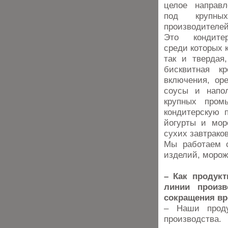
целое направл
под крупны
производител
Это кондитер
среди которых к
так и твердая
бисквитная к
включения, оре
соусы и напол
крупных пром
кондитерскую 
йогурты и мор
сухих завтрако
Мы работаем с
изделий, морож
– Как продукт
линии произ
сокращения вр
– Наши проду
производства