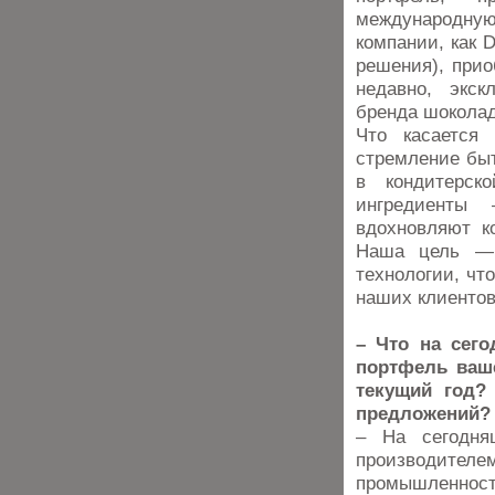
международную
компании, как D
решения), прио
недавно, экск
бренда шоколад
Что касается
стремление бы
в кондитерск
ингредиенты
вдохновляют к
Наша цель — 
технологии, чт
наших клиенто
– Что на сег
портфель ваш
текущий год?
предложений
– На сегодн
производите
промышленно