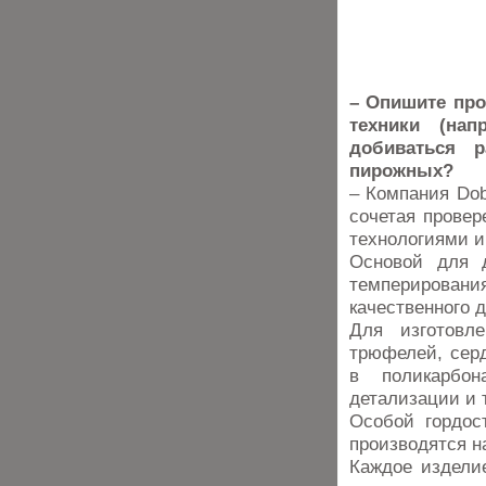
– Опишите про
техники (на
добиваться 
пирожных?
– Компания Dob
сочетая прове
технологиями и
Основой для д
темперировани
качественного 
Для изготовл
трюфелей, серд
в поликарбо
детализации и 
Особой гордос
производятся н
Каждое издели