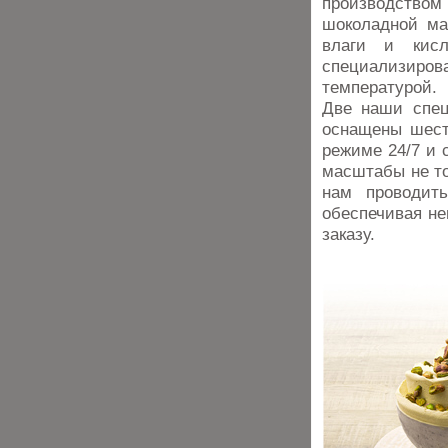
производств
шоколадной ма
влаги и кисл
специализир
температурой.
Две наши спец
оснащены шест
режиме 24/7 и 
масштабы не то
нам проводить
обеспечивая не
заказу.