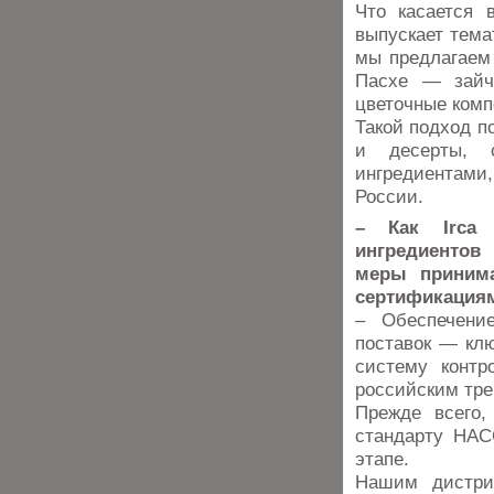
Что касается 
выпускает тема
мы предлагаем
Пасхе — зайч
цветочные ком
Такой подход п
и десерты, 
ингредиентами
России.
– Как Irca 
ингредиентов
меры принима
сертификация
– Обеспечени
поставок — кл
систему контр
российским тр
Прежде всего,
стандарту HAC
этапе.
Нашим дистри