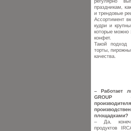
регулярно вы
праздникам, ка
и трендовые р
Ассортимент вк
кудри и крупны
которые можно 
конфет.
Такой подход 
торты, пирожны
качества.
– Работает л
GROUP с
произво
производстве
площадками?
– Да, конеч
продуктов IR