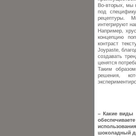
Во-вторых, мы 
под специфику
рецептуры. 
интегрируют на
Например, хрус
концепцию по
контраст текс
Joypaste, благо
создавать тре
ценятся потреб
Таким образом
решения, ко
экспериментиро
– Какие виды 
обеспечива
использова
шоколадный д