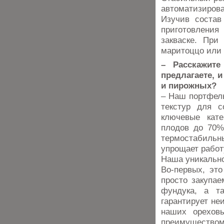
автоматизирова
Изучив состав
приготовления
закваске. При
маритоццо или 
– Расскажите
предлагаете, 
и пирожных?
– Наш портфель
текстур для с
ключевые кате
плодов до 70%
термостабиль
упрощает работ
Наша уникально
Во-первых, эт
просто закупа
фундука, а т
гарантирует не
наших орехов
преимущество