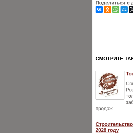
Поделиться с 
CМОТРИТЕ ТА
То
Со
Ро
то
за
продаж
Строительство
2028 году