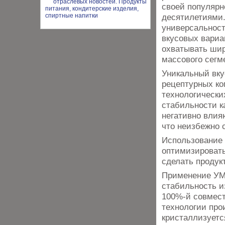
своей популярн
десятилетиями.
универсальност
вкусовых вариа
охватывать шир
массового сегм
Уникальный вку
рецептурных ко
технологически
стабильности к
негативно влия
что неизбежно 
Использование 
оптимизировать
сделать продук
Применение УМК
стабильность и
100%-й совмест
технологии про
кристаллизуетс