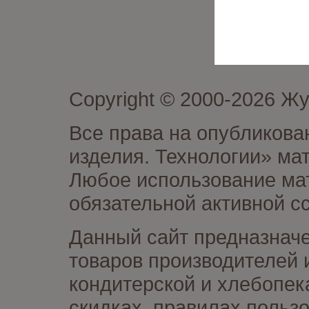
Copyright © 2000-2026 Ж
Все права на опубликова
изделия. Технологии» ма
Любое использование мат
обязательной активной сс
Данный сайт предназначе
товаров производителей 
кондитерской и хлебопек
скидках, правилах польз