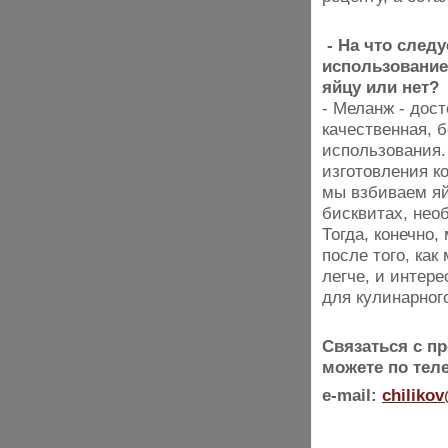
- На что следу
использование
яйцу или нет?
- Меланж - дос
качественная, 
использования.
изготовления к
мы взбиваем яй
бисквитах, нео
Тогда, конечно
после того, ка
легче, и интер
для кулинарног
Связаться с п
можете по теле
e-mail:
chiliko