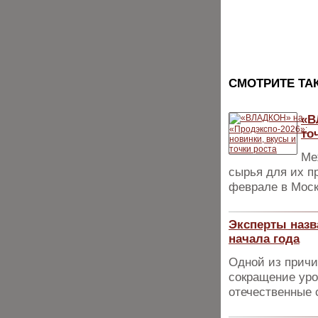
CМОТРИТЕ ТА
«В
то
Ме
сырья для их п
феврале в Моск
Эксперты назва
начала года
Одной из причи
сокращение уро
отечественные 