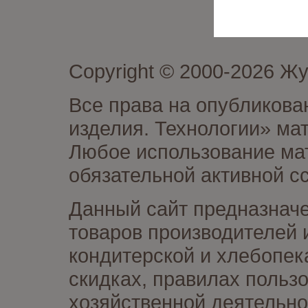
Copyright © 2000-2026 Ж
Все права на опубликова
изделия. Технологии» ма
Любое использование мат
обязательной активной сс
Данный сайт предназначе
товаров производителей 
кондитерской и хлебопек
скидках, правилах польз
хозяйственной деятельно