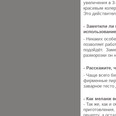
увеличения в 3
красивым колер
Это действител
- Заметили ли
использовани
- Никаких особ
позволяет рабо
подойдёт. Заме
разморозки он н
- Расскажите, 
- Чаще всего б
фирменные пиро
заварное тесто
- Как меланж в
- Так же, как и
приготовления,
рецепту, а оста