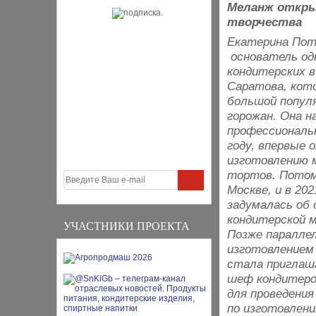
Меланж откры
творчества
Екатерина Пот
основатель од
кондитерских 
Саратова, кот
большой попул
горожан. Она н
профессиональ
году, впервые 
изготовлению 
тортов. Потом
Москве, и в 202
задумалась об
кондитерской 
УЧАСТНИКИ ПРОЕКТА
Позже параллел
изготовлением 
стала пригла
шеф кондитеро
для проведения
по изготовлен