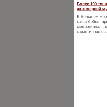
Более 100 тонн
за холерной м
В Большом морс
какао-бобов, п
межрегионально
карантинное на