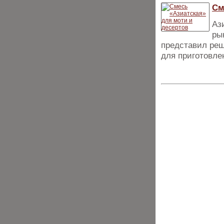
См
Аз
ры
представил реш
для приготовле