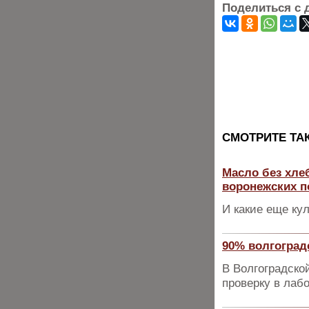
Поделиться с 
CМОТРИТЕ ТА
Масло без хле
воронежских п
И какие еще ку
90% волгоград
В Волгоградско
проверку в лаб