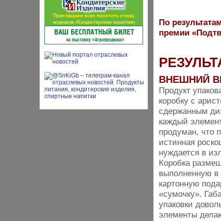
По результатам
премии «Подтв
РЕЗУЛЬТ
ВНЕШНИЙ В
Продукт упаков
коробку с арис
сдержанным диз
каждый элемен
продуман, что 
истинная роско
нуждается в из
Коробка размещ
выполненную в 
картонную под
«сумочку». Габ
упаковки доволь
элементы делаю