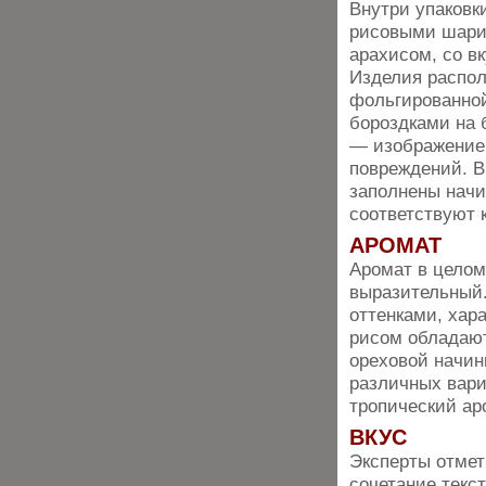
Внутри упаковк
рисовыми шарик
арахисом, со вк
Изделия распол
фольгированно
бороздками на 
— изображение 
повреждений. В
заполнены начин
соответствуют 
АРОМАТ
Аромат в целом
выразительный.
оттенками, хар
рисом обладаю
ореховой начин
различных вари
тропический ар
ВКУС
Эксперты отмет
сочетание текс