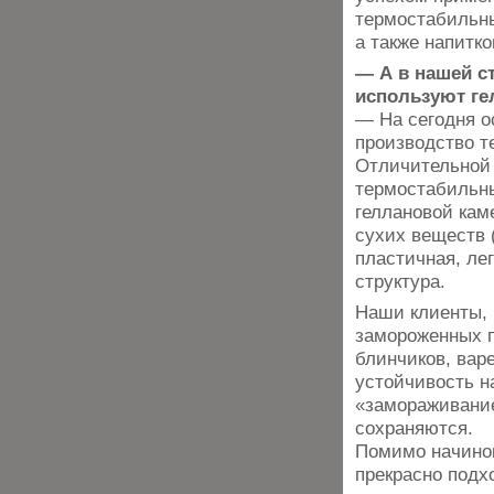
термостабильны
а также напитко
— А в нашей ст
используют г
— На сегодня о
производство т
Отличительной
термостабильны
геллановой кам
сухих веществ 
пластичная, ле
структура.
Наши клиенты, 
замороженных п
блинчиков, вар
устойчивость н
«замораживание
сохраняются.
Помимо начинок
прекрасно подх