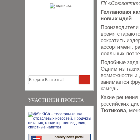
ГК «Союзоптт
Геллановая ка
новых идей
Производители 
время стараютс
сократить изде
ассортимент, р
лояльных потре
Подобные задач
Одним из таких
возможности и 
занимается фру
камедь.
Какие решения 
УЧАСТНИКИ ПРОЕКТА
российских дис
Тютикова
, мен