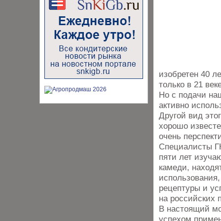
изобретен 40 ле
только в 21 век
Но с подачи на
активно исполь
Другой вид это
хорошо известе
очень перспект
Специалисты ГК
пяти лет изуча
камеди, находя
использования,
рецептуры и ус
на российских 
В настоящий мо
успехом примен