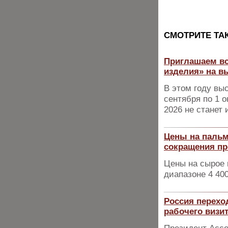
CМОТРИТЕ ТА
Приглашаем вс
изделия» на в
В этом году вы
сентября по 1 о
2026 не станет
Цены на пальм
сокращения пр
Цены на сырое 
диапазоне 4 40
Россия переход
рабочего визи