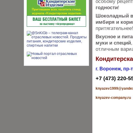
особому рецеп
годности
!
Шоколадный вк
имбиря и кор
притягательнее
Вкусное и пит
муки и специй
отличным вариа
Кондитерска
г. Воронеж, пр-
+7 (473) 220-5
knyazev1999@yandex
knyazev-company.ru