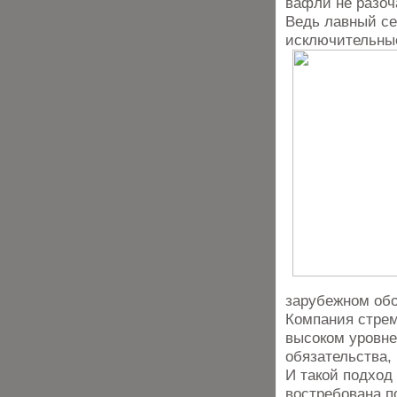
вафли не разоч
Ведь лавный се
исключительные
зарубежном обо
Компания стрем
высоком уровне
обязательства,
И такой подход
востребована п