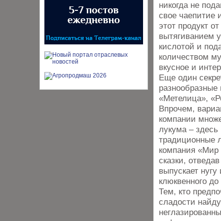
никогда не пода
свое чаепитие 
этот продукт о
вытягиванием у
кислотой и под
количеством му
вкусное и интер
Еще один секре
разнообразные 
«Метелица», «Ро
Впрочем, вариа
компании множе
лукума – здесь
традиционные л
компания «Мир 
сказки, отведав
выпускает нугу 
клюквенного до
Тем, кто предп
сладости найду
неглазированны