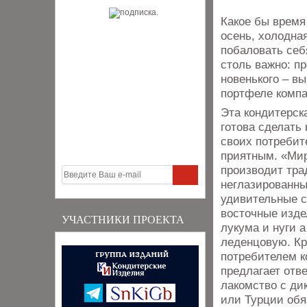
Какое бы время
осень, холодна
побаловать себ
столь важно: п
новенького – в
портфеле компа
Эта кондитерск
готова сделать
своих потребит
приятным. «Ми
производит тра
неглазированны
удивительные 
восточные изде
УЧАСТНИКИ ПРОЕКТА
лукума и нуги а
леденцовую. Кр
потребителем 
предлагает отв
лакомство с ди
или Турции обяз