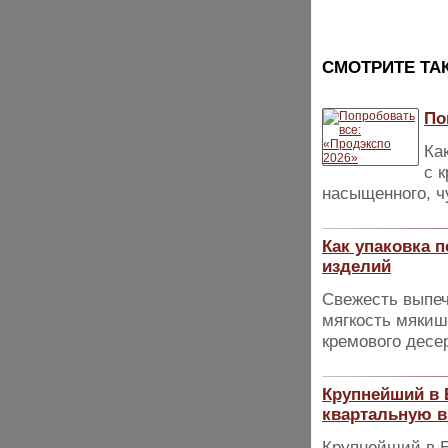
CМОТРИТЕ ТА
По
Ка
с 
насыщенного, ч
Как упаковка п
изделий
Свежесть выпеч
мягкость мякиш
кремового десе
Крупнейший в 
квартальную в
Крупнейший в Е