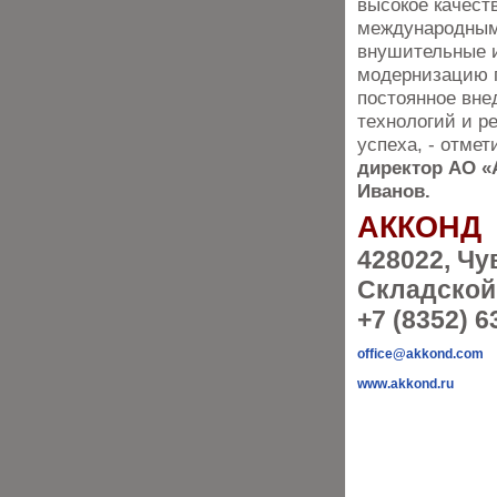
высокое качест
международным
внушительные 
модернизацию 
постоянное вне
технологий и р
успеха, - отме
директор АО 
Иванов.
АККОНД
428022, Чу
Складской 
+7 (8352) 6
office@akkond.com
www.akkond.ru