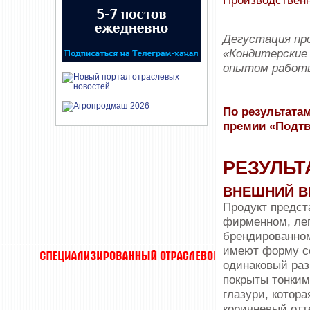
Производственн
Дегустация про
«Кондитерские 
опытом работы
По результатам
премии «Подтв
РЕЗУЛЬТ
ВНЕШНИЙ В
Продукт предст
фирменном, ле
брендированном
имеют форму с
одинаковый раз
покрыты тонким
глазури, котора
коричневый отт