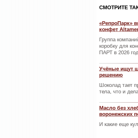
CМОТРИТЕ ТА
«РепроПарк» 
конфет Altame
Группа компани
коробку для ко
ПАРТ в 2026 го
Учёные ищут шо
решению
Шоколад тает п
тела, что и дел
Масло без хле
воронежских п
И какие еще ку