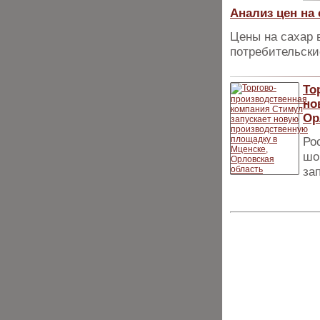
Анализ цен на 
Цены на сахар 
потребительски
То
но
Ор
Ро
шо
за