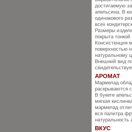
достигаемую за
апельсина. В к
одинакового ра
всех кондитерс
Размеры изделий
покрыта тонкой
Консистенция м
поверхностью н
натуральному ц
Внешний вид по
свидетельствуе
АРОМАТ
Мармелад облад
раскрываются с
В букете апель
мягкая кислинк
мармелад отлич
вся палитра фр
натуральность 
ВКУС