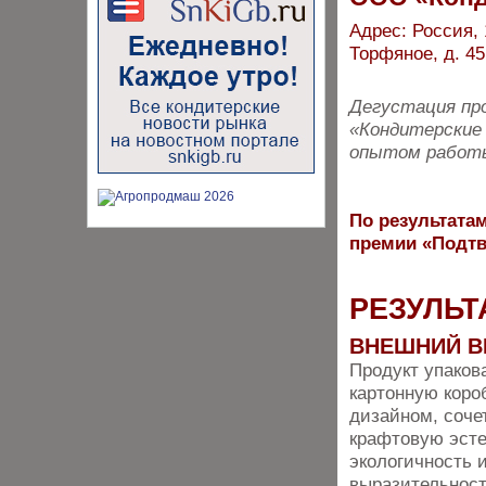
Адрес: Россия, 
Торфяное, д. 45
Дегустация про
«Кондитерские 
опытом работы
По результатам
премии «Подтв
РЕЗУЛЬТ
ВНЕШНИЙ В
Продукт упаков
картонную коро
дизайном, соч
крафтовую эсте
экологичность 
выразительност