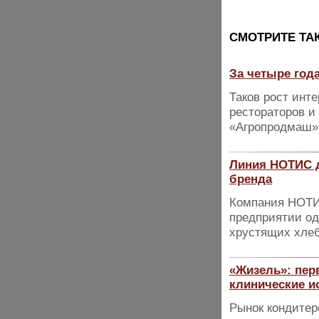
CМОТРИТЕ ТА
За четыре года
Таков рост инт
рестораторов и
«Агропродмаш»
Линия НОТИС д
бренда
Компания НОТИС
предприятии од
хрустящих хле
«Жизель»: пер
клинические и
Рынок кондитер