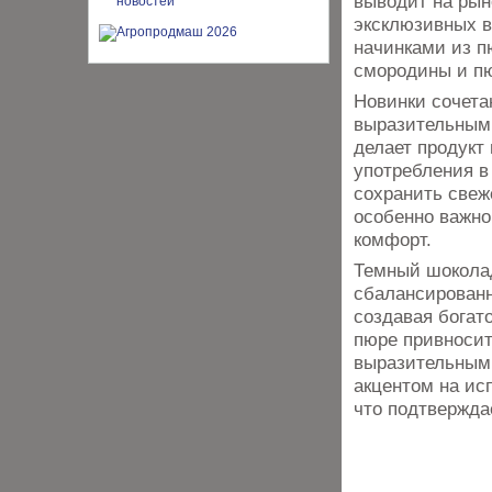
выводит на рын
эксклюзивных в
начинками из п
смородины и п
Новинки сочета
выразительным
делает продукт
употребления в
сохранить свеж
особенно важно
комфорт.
Темный шоколад
сбалансированн
создавая богат
пюре привносит
выразительным
акцентом на ис
что подтвержда