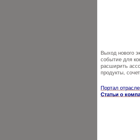
Выход нового э
событие для ко
расширить ассо
продукты, соче
Портал отрасле
Статьи о ком