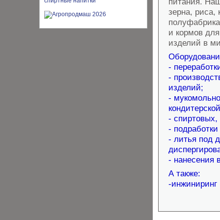
питания. Наш
зерна, риса,
полуфабрикат
и кормов для
изделий в м
Оборудование
- переработк
- производст
изделий;
- мукомольно
кондитерско
- спиртовых,
- подработки
- литья под 
диспергиров
- нанесения
А также:
-инжиниринг 