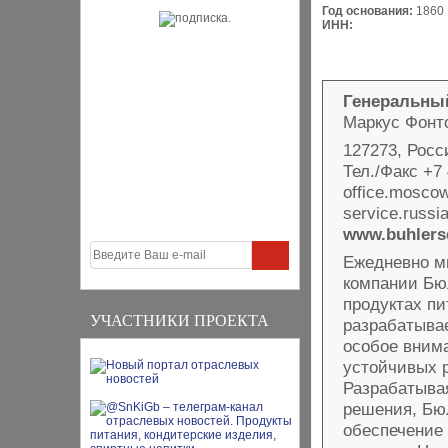
Год основания:
1860
ИНН:
Генеральный
Маркус Фонт
127273, Росси
Тел./Факс +7 
office.mosco
service.russ
www.buhlers
Ежедневно м
компании Бю
продуктах п
УЧАСТНИКИ ПРОЕКТА
разрабатыва
особое вним
устойчивых 
Разрабатыва
решения, Бю
обеспечение