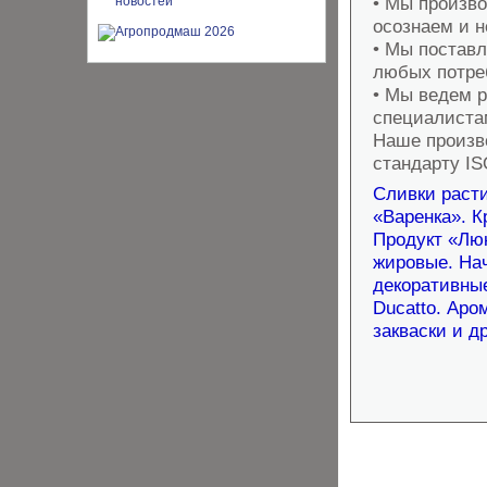
• Мы произв
осознаем и н
• Мы постав
любых потре
• Мы ведем 
специалиста
Наше произв
стандарту IS
Сливки расти
«Варенка». К
Продукт «Люк
жировые. Нач
декоративные
Ducatto. Аро
закваски и д