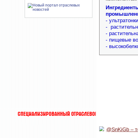
Ингредиенты
промышленн
- ультратонк
- раститель
- растительн
- пищевые в
- высокобелк