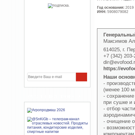
Год основания:
2019
ИНН:
5908079082
Генеральны
Максимов Ал
614025, г. П
+7 (342) 203
dir@evofood.
https://evofo
Наши основ
- производст
(менее 100 м
- сохранение
УЧАСТНИКИ ПРОЕКТА
при сушке и 
- отбор част
аэродинамич
- очищение о
- возможност
компонентам