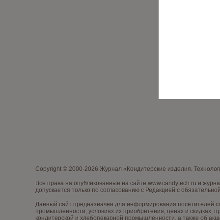
Copyright © 2000-2026 Журнал «Кондитерские изделия. Техноло
Все права на опубликованные на сайте www.candytech.ru и жур
допускается только по согласованию с Редакцией с обязательной
Данный сайт предназначен для информирования посетителей сай
промышленности, условиях их приобретения, ценах и скидках, 
кондитерской и хлебопекарной промышленности, а также об акц