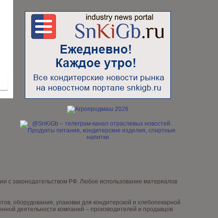
вии с законодательством РФ. Любое использование материалов
ов, оборудования, упаковки для кондитерской и хлебопекарной
венной деятельности компаний – производителей и продавцов