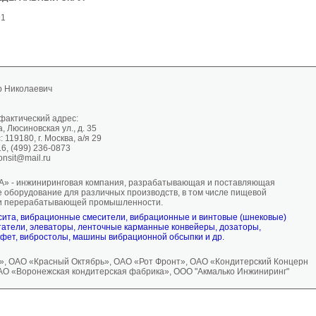
91
р Николаевич
фактический адрес:
а, Люсиновская ул., д. 35
119180, г. Москва, а/я 29
16, (499) 236-0873
consit@mail.ru
» - инжиниринговая компания, разрабатывающая и поставляющая
е оборудование для различных производств, в том числе пищевой
 и перерабатывающей промышленности.
ита, вибрационные смесители, вибрационные и винтовые (шнековые)
татели, элеваторы, ленточные карманные конвейеры, дозаторы,
нфет, вибростолы, машины вибрационной обсыпки и др.
, ОАО «Красный Октябрь», ОАО «Рот Фронт», ОАО «Кондитерский Концерн
АО «Воронежская кондитерская фабрика», ООО "Акмалько Инжиниринг"