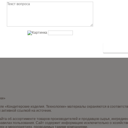
гии»
нале «Кондитерские изделия. Технологии» материалы охраняются в соответст
 активной ссылкой на источник.
та об ассортименте товаров производителей и продавцов сырья, ингредиент
правилах пользования. Сайт содержит информацию исключительно о хозяйст
иях и мероприятиях, проводимых такими компаниями.