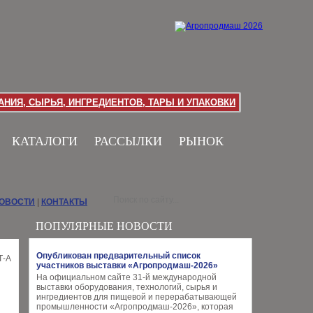
НИЯ, СЫРЬЯ, ИНГРЕДИЕНТОВ, ТАРЫ И УПАКОВКИ
КАТАЛОГИ
РАССЫЛКИ
РЫНОК
НОВОСТИ
|
КОНТАКТЫ
ПОПУЛЯРНЫЕ НОВОСТИ
Опубликован предварительный список
участников выставки «Агропродмаш-2026»
На официальном сайте 31-й международной
выставки оборудования, технологий, сырья и
ингредиентов для пищевой и перерабатывающей
промышленности «Агропродмаш-2026», которая