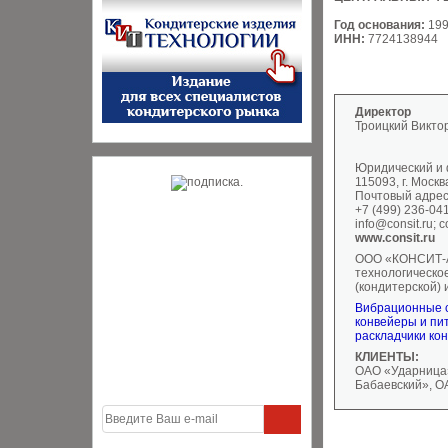
Год основания:
19
ИНН:
7724138944
Директор
Троицкий Викто
Юридический и 
115093, г. Москв
Почтовый адрес: 
+7 (499) 236-04
info@consit.ru; 
www.consit.ru
ООО «КОНСИТ-А
технологическо
(кондитерской)
Вибрационные с
конвейеры и пи
раскладчики ко
КЛИЕНТЫ:
ОАО «Ударница»
Бабаевский», О