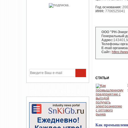
Год основания:
20
ИНН:
7706525041
ООО "РН-Энерг
Генеральный д
Адрес:
143401,М
Телефоны орга
E-mail организа
Сайт:
https://ww
СТАТЬИ
УЧАСТНИКИ ПРОЕКТА
Как промышленно