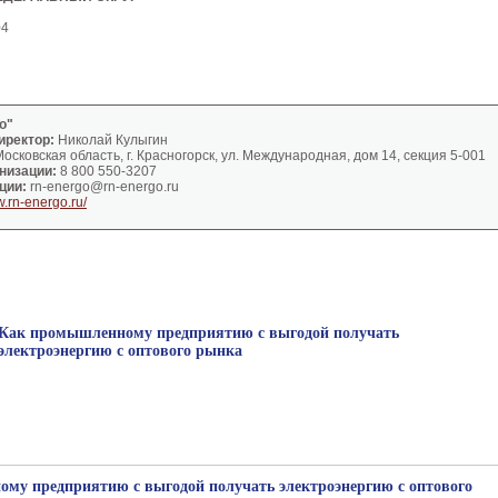
04
о"
иректор:
Николай Кулыгин
осковская область, г. Красногорск, ул. Международная, дом 14, секция 5-001
низации:
8 800 550-3207
ции:
rn-energo@rn-energo.ru
w.rn-energo.ru/
Как промышленному предприятию с выгодой получать
электроэнергию с оптового рынка
му предприятию с выгодой получать электроэнергию с оптового