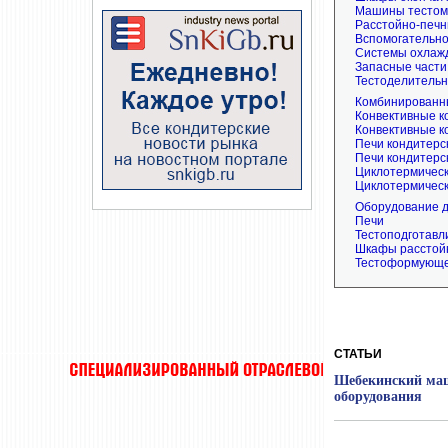
Машины тестом
Расстойно-печн
Вспомогательн
Системы охлаж
Запасные части
Тестоделитель
Комбинированны
Конвективные к
Конвективные к
Печи кондитерс
Печи кондитерс
Циклотермическ
Циклотермическ
Оборудование 
Печи
Тестоподготав
Шкафы расстой
Тестоформующе
СТАТЬИ
Шебекинский маш
оборудования