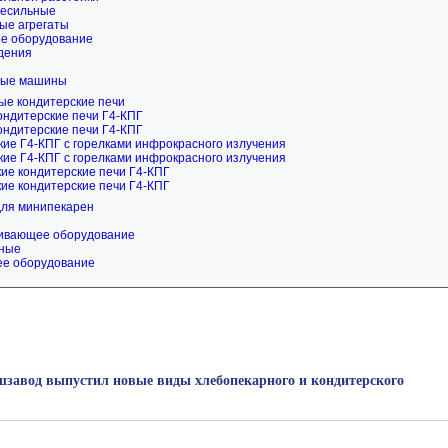
есильные
ые агрегаты
ое оборудование
дения
ные машины
е кондитерские печи
ондитерские печи Г4-КПГ
ондитерские печи Г4-КПГ
кие Г4-КПГ с горелками инфрокрасного излучения
кие Г4-КПГ с горелками инфрокрасного излучения
ие кондитерские печи Г4-КПГ
ие кондитерские печи Г4-КПГ
для минипекарен
ливающее оборудование
ные
е оборудование
завод выпустил новые виды хлебопекарного и кондитерского