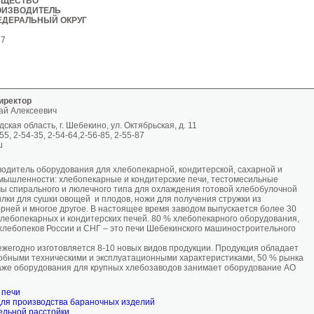
БЩЕСТВО
ОИЗВОДИТЕЛЬ
ЕДЕРАЛЬНЫЙ ОКРУГ
67
иректор
ай Алексеевич
ская область, г. Шебекино, ул. Октябрьская, д. 11
55, 2-54-35, 2-54-64,2-56-85, 2-55-87
u
одитель оборудования для хлебопекарной, кондитерской, сахарной и
мышленности: хлебопекарные и кондитерские печи, тестомесильные
ы спирального и люлечного типа для охлаждения готовой хлебобулочной
илки для сушки овощей и плодов, ножи для получения стружки из
орней и многое другое. В настоящее время заводом выпускается более 30
лебопекарных и кондитерских печей. 80 % хлебопекарного оборудования,
хлебопеков России и СНГ – это печи Шебекинского машиностроительного
жегодно изготовляется 8-10 новых видов продукции. Продукция обладает
обными техническими и эксплуатационными характеристиками, 50 % рынка
аже оборудования для крупных хлебозаводов занимает оборудование АО
 печи
ля производства бараночных изделий
ельной расстойки