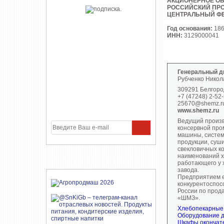
АКЦИОНЕРНОЕ О
РОССИЙСКИЙ ПР
ЦЕНТРАЛЬНЫЙ Ф
Год основания:
18
ИНН:
3129000041
Генеральный д
Рубченко Никол
309291 Белгород
+7 (47248) 2-52-
25670@shemz.r
www.shemz.ru
Ведущий произв
консервной про
машины, систем
продукции, суш
свекловичных к
наименований х
УЧАСТНИКИ ПРОЕКТА
работающего у 
завода.
Предприятием е
конкурентоспос
России по прод
«ШМЗ».
Хлебопекарные
Оборудование д
Шкафы окончат