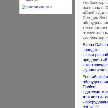
хлебопекарн
основано в 2
«Свеба Дален
Сегодня Sveb
оборудование
технологиче
отечественн
хлебопекарн
Sveba Dahle
заводах:
- печи разно
предприятий
- тесторазд
- универсаль
Российское п
оборудование
Dahlen:
- датские мо
для чистки 
- оборудован
(NEKOS),