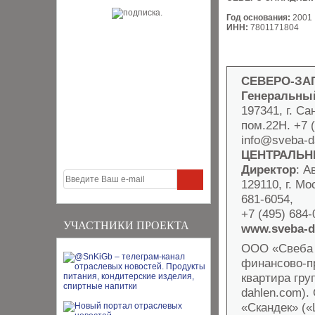
Год основания:
2001
ИНН:
7801171804
СЕВЕРО-ЗА
Генеральны
197341, г. Са
пом.22Н. +7 (
info@sveba-d
ЦЕНТРАЛЬН
Директор
: 
129110, г. Мо
681-6054,
+7 (495) 684
УЧАСТНИКИ ПРОЕКТА
www.sveba-d
ООО «Свеба 
финансово-п
квартира гру
dahlen.com)
«Скандек» («