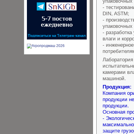
упаковочных
- тестирова
DIN, ASTM;
- производст
упаковочных
- разработка
влаги и корр
- инженерно
потребител
Лаборатория
испытательн
камерами вл
машиной.
Продукция:
Компания ор
продукции не
продукции.
Основная пр
- Экологичес
максимально
защите грузо