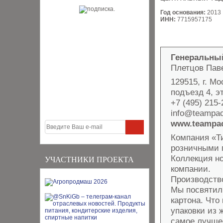
Год основания:
2013
ИНН:
7715957175
Генеральны
Плетцов Пав
129515, г. Мо
подъезд 4, э
+7 (495) 215-
info@teampac
www.teampac
Компания «Т
розничными 
Коллекция н
УЧАСТНИКИ ПРОЕКТА
компании.
Производство
Мы посвятили
картона. Что
упаковки из 
самое лучше