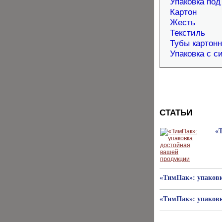
Упаковка под
Картон
Жесть
Текстиль
Тубы картон
Упаковка с с
СТАТЬИ
«
«ТимПак»: упаковк
«ТимПак»: упаковк