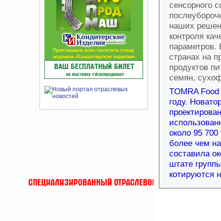
сенсорного с
послеубороч
наших решен
контроля кач
параметров.
странах на п
продуктов пи
семян, сухоф
TOMRA Food 
году. Новато
проектирован
использованн
около 95 70
более чем на
составила ок
штате группы
котируются 