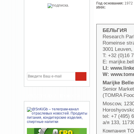
Год основания:
1972
ИНН:
БЕЛЬГИЯ
Research Par
Romeinse str
3001 Leuven,
T: +32 (0)16 
E: marijke.b
LI: www.link
W: www.tomr
Marijke Bell
Senior Marke
(TOMRA Food,
УЧАСТНИКИ ПРОЕКТА
Moscow, 1230
Horoshyovsko
tel: +7 (495) 
а/я 133, 1173
Компания TO