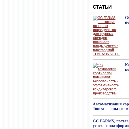
СТАТЬИ
G
п
К
к
Автоматизация сор
Tomra — опыт комп
GC FARMS, постав
успеха с платфор