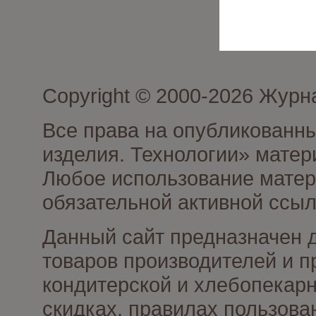
Copyright © 2000-2026 Журн
Все права на опубликованны
изделия. Технологии» матер
Любое использование матери
обязательной активной ссыл
Данный сайт предназначен 
товаров производителей и п
кондитерской и хлебопекарн
скидках, правилах пользов