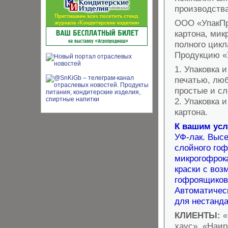
производства
ООО «УпакПро
картона, мик
полного цикл
Продукцию «
1.​ Упаковка
печатью, люб
простые и с
2.​ Упаковка
картона.
К вашим ус
УФ-лак. Высе
слойного гоф
микрогофрока
краски с воз
гофроящиков
Автоматическ
для нестанда
КЛИЕНТЫ:
«
хаус», «Наир