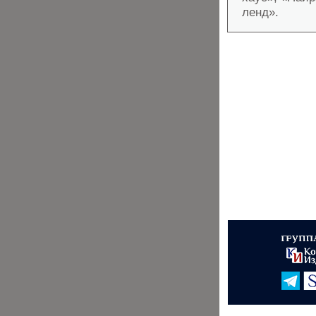
ленд».