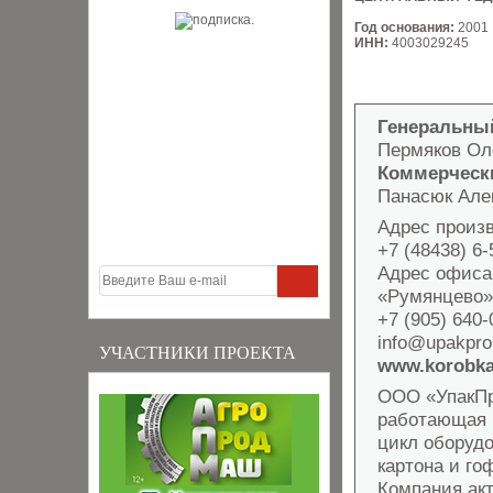
Год основания:
2001
ИНН:
4003029245
Генеральны
Пермяков Ол
Коммерческ
Панасюк Але
Адрес произво
+7 (48438) 6-
Адрес офиса:
«Румянцево»
+7 (905) 640-
info@upakpr
УЧАСТНИКИ ПРОЕКТА
www.korobka
ООО «УпакПр
работающая н
цикл оборудо
картона и го
Компания акт