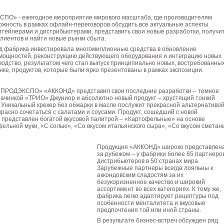
ПО» - ежегодное мероприятие мирового масштаба, где производителям
жность в рамках офлайн-переговоров обсудить все актуальные аспекты
итейлерами и дистрибьютерами, представить свои новые разработки, получи
клиентов и найти новые рынки сбыта.
фабрика инвестировала многомиллионные средства в обновление
мощностей, реконструкцию действующего оборудования и интеграцию новых
водство, результатом чего стал выпуск принципиально новых, востребованны
ке, продуктов, которые были ярко презентованы в рамках экспозиции.
«ПРОДЭКСПО» «АККОНД» представил свои последние разработки – темное
начинкой «ТРИО» Джуниор и абсолютно новый продукт – хрустящий тонкий
 Уникальный крекер без обжарки в масле послужит прекрасной альтернативо
красно сочетаться с салатами и соусами. Продукт, сошедший с новой
 представлен богатой вкусовой палитрой – «Картофельные» на основе
ельной муки, «С солью», «Со вкусом итальянского сыра», «Со вкусом сметан
Продукция «АККОНД» широко представлен
за рубежом – у фабрики более 65 партнеро
дистрибьютеров в 50 странах мира.
Зарубежные партнеры всегда лояльны к
аккондовским сладостям за их
безукоризненное качество и широкий
ассортимент во всех категориях. К тому же,
фабрика легко адаптирует рецептуры под
особенности менталитета и вкусовые
предпочтения той или иной страны.
В результате бизнес-встреч обсужден ряд