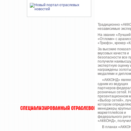
Традиционно «АККО
независимые экспер
На звание «Лучший
«Отломи» с арахисо
«Трюфэ», крекер «
За высокие показат
вкусовых качеств и
безопасности все 
получили наивысш
экспертную оценку 
награждены золот
медалями и диплом
«АККОНД» являе
одним из ведущих
партнеров федера
розничных сетей. Н
презентационном к
«Выбор сетей», луч
котором определяю
менеджеры крупны
маркетплейсов и
федерального рите
«АККОНД», получил
В планах «АККОНД