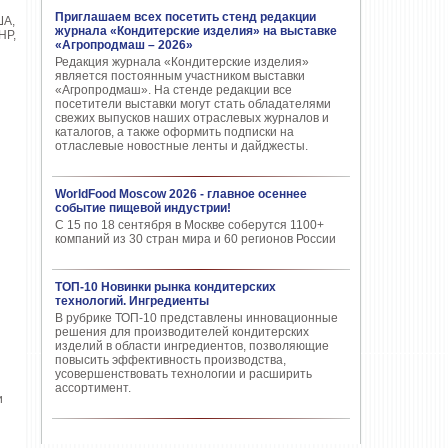
Приглашаем всех посетить стенд редакции
ША,
журнала «Кондитерские изделия» на выставке
НР,
«Агропродмаш – 2026»
Редакция журнала «Кондитерские изделия»
является постоянным участником выставки
«Агропродмаш». На стенде редакции все
посетители выставки могут стать обладателями
свежих выпусков наших отраслевых журналов и
каталогов, а также оформить подписки на
отласлевые новостные ленты и дайджесты.
WorldFood Moscow 2026 - главное осеннее
событие пищевой индустрии!
С 15 по 18 сентября в Москве соберутся 1100+
компаний из 30 стран мира и 60 регионов России
ТОП-10 Новинки рынка кондитерских
технологий. Ингредиенты
В рубрике ТОП-10 представлены инновационные
решения для производителей кондитерских
изделий в области ингредиентов, позволяющие
повысить эффективность производства,
усовершенствовать технологии и расширить
ассортимент.
и