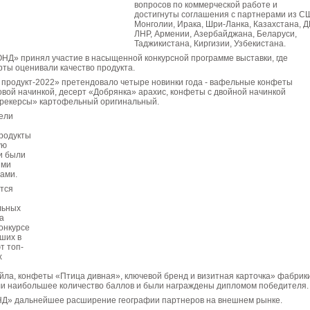
вопросов по коммерческой работе и
достигнуты соглашения с партнерами из С
Монголии, Ирака, Шри-Ланка, Казахстана, Д
ЛНР, Армении, Азербайджана, Беларуси,
Таджикистана, Киргизии, Узбекистана.
НД» принял участие в насыщенной конкурсной программе выставки, где
ты оценивали качество продукта.
 продукт-2022» претендовало четыре новинки года - вафельные конфеты
вой начинкой, десерт «Добрянка» арахис, конфеты с двойной начинкой
Крекерсы» картофельный оригинальный.
ели
продукты
ую
и были
ыми
ами.
тся
льных
а
онкурсе
ших в
т топ-
х
йла, конфеты «Птица дивная», ключевой бренд и визитная карточка» фабрик
и наибольшее количество баллов и были награждены дипломом победителя.
» дальнейшее расширение географии партнеров на внешнем рынке.