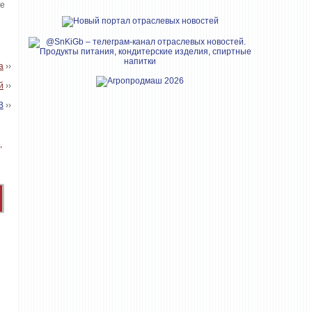
ке
а
››
й
››
В
››