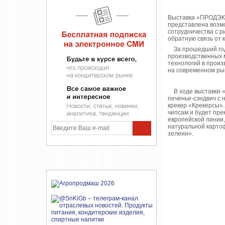
Выставка «ПРОДЭКС
представлена возмо
сотрудничества с р
обратную связь от 
За прошедший год 
производственных 
технологий в произ
на современном рын
В ходе выставки 
печенье-сэндвич с 
крекер «Крекерсы».
чипсам и будет пре
европейской линии,
натуральной картоф
зелени».
УЧАСТНИКИ ПРОЕКТА