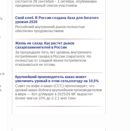
состоится 28 сентября – 1 октября, опубликован
предварительный список участников
Свой хлеб. В России создана база для богатого
ть
урожая-2026
Российский внутренний рынок полностью
обеспечен продовольствием
х
Жизнь не сахар. Как растет рынок
сахарозаменителей в России
За прошедшие пять лет уровень внутреннего
потребления сахара в России сократился. Но
полностью от сладкой жизни потребители
й
отказываться не готовы
ы и
Крупнейший производитель какао может
увеличить урожай в этом сельхозгоду на 10,5%
а
Совет по кофе и какао (CCC) прогнозирует, что
в-
урожай какао-бобов в крупнейшем производителем
в мире — Кот-д’Ивуаре в 2025/26 МГ вырастет
более чем на 10% до 2-2,1 млн тонн
ПОПУЛЯРНЫЕ СТАТЬИ