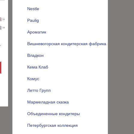
Nestle
й
››
Paulig
В
››
Ароматик
Вишневогорская кондитерская фабрика
Владкон
Кема Клаб
Комус
Летто Групп
Мармеладная сказка
Объединенные кондитеры
Петербургская коллекция