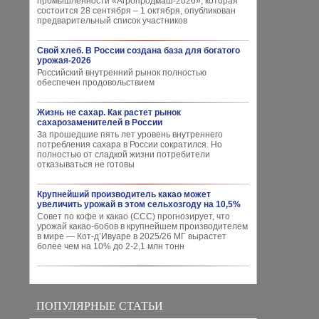
промышленности «Агропродмаш-2026», которая
состоится 28 сентября – 1 октября, опубликован
предварительный список участников
Свой хлеб. В России создана база для богатого
урожая-2026
Российский внутренний рынок полностью
обеспечен продовольствием
Жизнь не сахар. Как растет рынок
сахарозаменителей в России
За прошедшие пять лет уровень внутреннего
потребления сахара в России сократился. Но
полностью от сладкой жизни потребители
отказываться не готовы
Крупнейший производитель какао может
увеличить урожай в этом сельхозгоду на 10,5%
Совет по кофе и какао (CCC) прогнозирует, что
урожай какао-бобов в крупнейшем производителем
в мире — Кот-д’Ивуаре в 2025/26 МГ вырастет
более чем на 10% до 2-2,1 млн тонн
ПОПУЛЯРНЫЕ СТАТЬИ