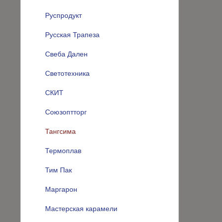
Руспродукт
Русская Трапеза
Свеба Дален
Светотехника
СКИТ
Союзоптторг
Тангсима
Термоплав
Тим Пак
Маргарон
Мастерская карамели