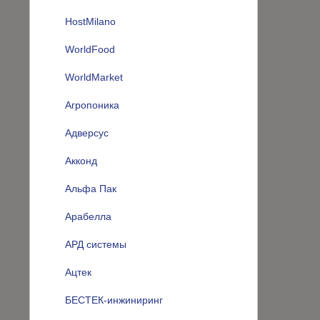
HostMilano
WorldFood
WorldMarket
Агропоника
Адверсус
Акконд
Альфа Пак
Арабелла
АРД системы
Ацтек
БЕСТЕК-инжиниринг