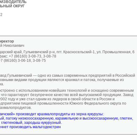
ОИЗВОДИТЕЛЬ
ЬНЫЙ ОКРУГ
02
иректор
й Николаевич
арский край, Гулькевичский р-н, пгт. Красносельский-1, ул. Промышленная, 6
акс: +7 (86160) 3-08-73, 3-08-78
7 (86160) 3-06-18, 3-08-75
вод Гулькевичский — одно из самых современных предприятий в Российской
овными видами продукции являются крахмал и патока, получаемые из
на.
строено с использованием новейших технологий и оснащено современным
 что гарантирует безупречное качество всей выпускаемой продукции. Завод
002 году и уже стал одним из лидеров в своей области в России и
едприятием пищевой промышленности Южного Федерального округа по
рахмалопродуктов.
вичский» производит крахмалопродукты из зерна кукурузы:
ый, патоку низкооосахаренную, карамельную и высокоосахаренную, глютен,
й глютеновый, зародыш кукурузный.
ачнет производить мальтодекстрин