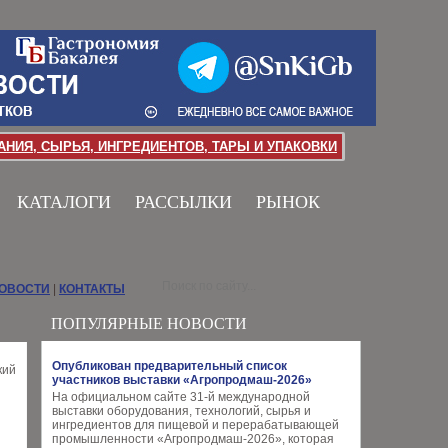
НИЯ, СЫРЬЯ, ИНГРЕДИЕНТОВ, ТАРЫ И УПАКОВКИ
КАТАЛОГИ
РАССЫЛКИ
РЫНОК
НОВОСТИ
|
КОНТАКТЫ
ПОПУЛЯРНЫЕ НОВОСТИ
Опубликован предварительный список
участников выставки «Агропродмаш-2026»
На официальном сайте 31-й международной
выставки оборудования, технологий, сырья и
ингредиентов для пищевой и перерабатывающей
промышленности «Агропродмаш-2026», которая