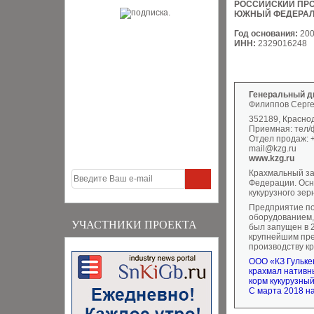
РОССИЙСКИЙ ПР
ЮЖНЫЙ ФЕДЕРАЛ
Год основания:
20
ИНН:
2329016248
Генеральный д
Филиппов Серге
352189, Краснод
Приемная: тел/ф
Отдел продаж: +
mail@kzg.ru
www.kzg.ru
Крахмальный за
Федерации. Осн
кукурузного зер
Предприятие по
оборудованием,
УЧАСТНИКИ ПРОЕКТА
был запущен в 2
крупнейшим пр
производству к
ООО «КЗ Гульке
крахмал нативн
корм кукурузны
С марта 2018 н