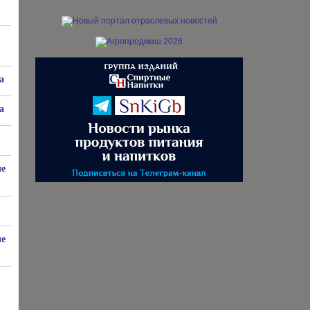
а
а
ые
ые