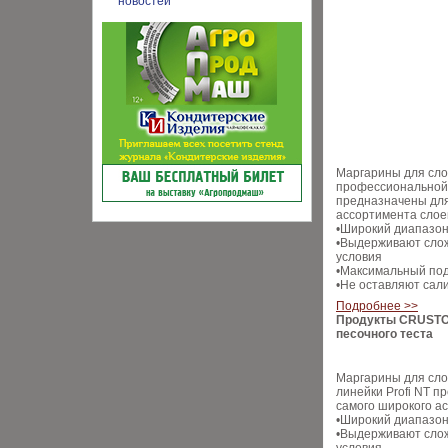
Маргарины для сло
профессиональной 
предназначены для
ассортимента слое
•Широкий диапазон
•Выдерживают сло
условия
•Максимальный по
•Не оставляют сал
Подробнее >>
Продукты CRUSTO 
песочного теста
Маргарины для сло
линейки Profi NT 
самого широкого а
•Широкий диапазон
•Выдерживают сло