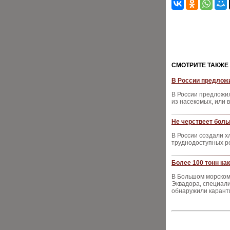
CМОТРИТЕ ТАКЖЕ
В России предложи
В России предложи
из насекомых, или 
Не черствеет боль
В России создали х
труднодоступных р
Более 100 тонн ка
В Большом морском
Эквадора, специал
обнаружили каранти