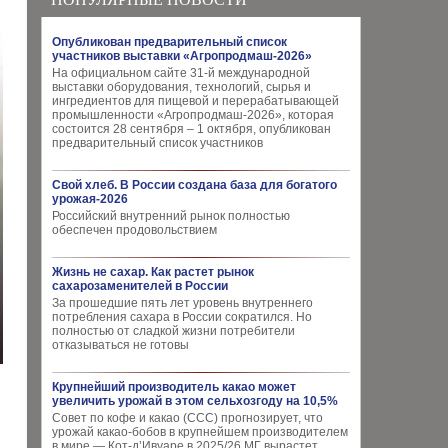
Опубликован предварительный список
участников выставки «Агропродмаш-2026»
На официальном сайте 31-й международной
выставки оборудования, технологий, сырья и
ингредиентов для пищевой и перерабатывающей
промышленности «Агропродмаш-2026», которая
состоится 28 сентября – 1 октября, опубликован
предварительный список участников
Свой хлеб. В России создана база для богатого
урожая-2026
Российский внутренний рынок полностью
обеспечен продовольствием
Жизнь не сахар. Как растет рынок
сахарозаменителей в России
За прошедшие пять лет уровень внутреннего
потребления сахара в России сократился. Но
полностью от сладкой жизни потребители
отказываться не готовы
Крупнейший производитель какао может
увеличить урожай в этом сельхозгоду на 10,5%
Совет по кофе и какао (CCC) прогнозирует, что
урожай какао-бобов в крупнейшем производителем
в мире — Кот-д’Ивуаре в 2025/26 МГ вырастет