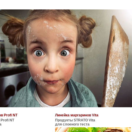
в Profi NT
Линейка маргаринов Vita
Profi NT
Продукты STRATO Vita
а
для слоеного теста