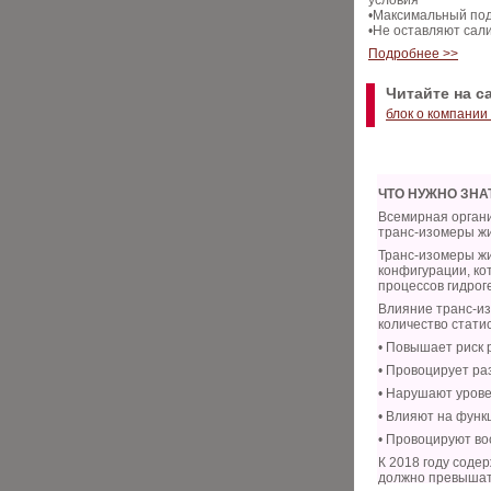
условия
•Максимальный по
•Не оставляют сал
Подробнее >>
Читайте на с
блок о компании
ЧТО НУЖНО ЗНА
Всемирная орган
транс-изомеры жи
Транс-изомеры жи
конфигурации, ко
процессов гидрог
Влияние транс-из
количество стати
• Повышает риск 
• Провоцирует ра
• Нарушают урове
• Влияют на функ
• Провоцируют в
К 2018 году соде
должно превыша