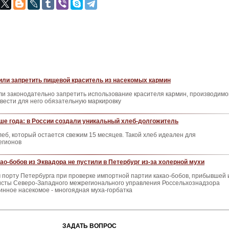
ли запретить пищевой краситель из насекомых кармин
ли законодательно запретить использование красителя кармин, производимо
ввести для него обязательную маркировку
ше года: в России создали уникальный хлеб-долгожитель
леб, который остается свежим 15 месяцев. Такой хлеб идеален для
егионов
као-бобов из Эквадора не пустили в Петербург из-за холерной мухи
 порту Петербурга при проверке импортной партии какао-бобов, прибывшей 
исты Северо-Западного межрегионального управления Россельхознадзора
нное насекомое - многоядная муха-горбатка
ЗАДАТЬ ВОПРОС