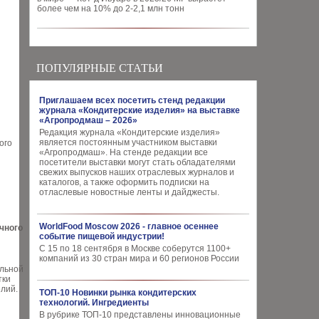
более чем на 10% до 2-2,1 млн тонн
ПОПУЛЯРНЫЕ СТАТЬИ
Приглашаем всех посетить стенд редакции
журнала «Кондитерские изделия» на выставке
«Агропродмаш – 2026»
Редакция журнала «Кондитерские изделия»
является постоянным участником выставки
ого
«Агропродмаш». На стенде редакции все
посетители выставки могут стать обладателями
свежих выпусков наших отраслевых журналов и
каталогов, а также оформить подписки на
отласлевые новостные ленты и дайджесты.
WorldFood Moscow 2026 - главное осеннее
чного
событие пищевой индустрии!
С 15 по 18 сентября в Москве соберутся 1100+
компаний из 30 стран мира и 60 регионов России
альной
тки
лий.
ТОП-10 Новинки рынка кондитерских
технологий. Ингредиенты
В рубрике ТОП-10 представлены инновационные