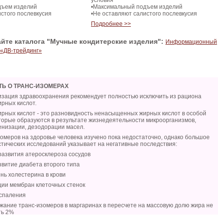
условия
дъем изделий
•Максимальный подъем изделий
истого послевкусия
•Не оставляют салистого послевкусия
Подробнее >>
айте каталога "Мучные кондитерские изделия":
Информационный
 «ДВ-трейдинг»
ТЬ О ТРАНС-ИЗОМЕРАХ
изация здравоохранения рекомендует полностью исключить из рациона
рных кислот.
рных кислот - это разновидность ненасыщенных жирных кислот в особой
торые образуются в результате жизнедеятельности микроорганизмов,
енизации, дезодорации масел.
омеров на здоровье человека изучено пока недостаточно, однако большое
стических исследований указывает на негативные последствия:
развития атеросклероза сосудов
звитие диабета второго типа
нь холестерина в крови
ции мембран клеточных стенок
оспаления
ржание транс-изомеров в маргаринах в пересчете на массовую долю жира не
ть 2%