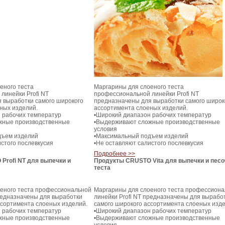
еного теста
Маргарины для слоеного теста
линейки Profi NT
профессиональной линейки Profi NT
 выработки самого широкого
предназначены для выработки самого широк
ных изделий.
ассортимента слоеных изделий.
 рабочих температур
•Широкий диапазон рабочих температур
жные производственные
•Выдерживают сложные производственные
условия
дъем изделий
•Максимальный подъем изделий
истого послевкусия
•Не оставляют салистого послевкусия
Подробнее >>
Profi NT для выпечки и
Продукты CRUSTO Vita для выпечки и песо
теста
еного теста профессиональной
Маргарины для слоеного теста профессион
предназначены для выработки
линейки Profi NT предназначены для вырабо
ссортимента слоеных изделий.
самого широкого ассортимента слоеных изде
 рабочих температур
•Широкий диапазон рабочих температур
жные производственные
•Выдерживают сложные производственные