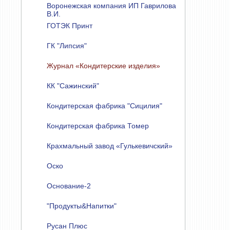
Воронежская компания ИП Гаврилова
В.И.
ГОТЭК Принт
ГК "Липсия"
Журнал «Кондитерские изделия»
КК "Сажинский"
Кондитерская фабрика "Сицилия"
Кондитерская фабрика Томер
Крахмальный завод «Гулькевичский»
Оско
Основание-2
"Продукты&Напитки"
Русан Плюс