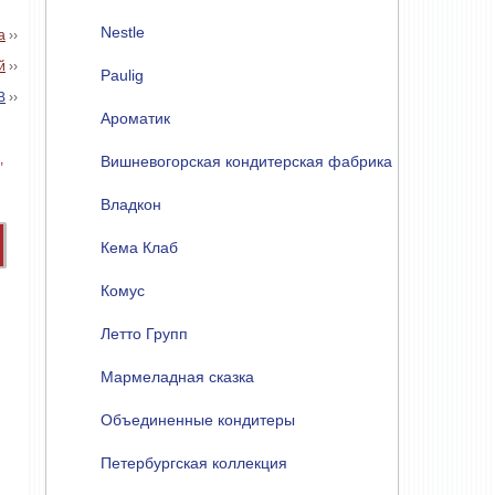
Nestle
а
››
й
››
Paulig
В
››
Ароматик
Вишневогорская кондитерская фабрика
Владкон
Кема Клаб
Комус
Летто Групп
Мармеладная сказка
Объединенные кондитеры
Петербургская коллекция