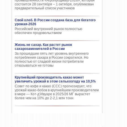
промышленности «Агропродмаш-2026», которая
состоится 28 сентября – 1 октября, опубликован
предварительный список участников
Свой хлеб. В России создана база для богатого
урожая-2026
Российский внутренний рынок полностью
обеспечен продовольствием
Жизнь не сахар. Как растет рынок
сахарозаменителей в России
За прошедшие пять лет уровень внутреннего
потребления сахара в России сократился. Но
полностью от сладкой жизни потребители
отказываться не готовы
Крупнейший производитель какао может
увеличить урожай в этом сельхозгоду на 10,5%
Совет по кофе и какао (CCC) прогнозирует, что
урожай какао-бобов в крупнейшем производителем
в мире — Кот-д’Ивуаре в 2025/26 МГ вырастет
более чем на 10% до 2-2,1 млн тонн
ПОПУЛЯРНЫЕ СТАТЬИ