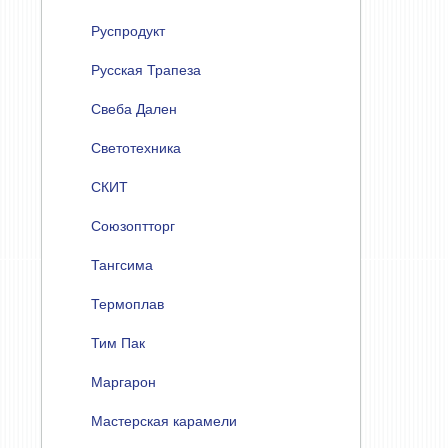
Руспродукт
Русская Трапеза
Свеба Дален
Светотехника
СКИТ
Союзоптторг
Тангсима
Термоплав
Тим Пак
Маргарон
Мастерская карамели