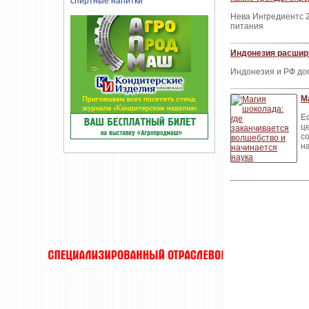
Нева Ингредиентс 2
питания
Индонезия расшир
Индонезия и РФ до
М
Е
ц
с
н