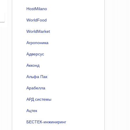
HostMilano
WorldFood
WorldMarket
Агропоника
Адверсус
Акконд
Альфа Пак
Арабелла
АРД системы
Ацтек
БЕСТЕК-инжиниринг