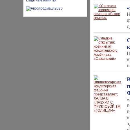
«
Н
ф
с
С
П
«
п
В
п
«
п
п
«
з
о