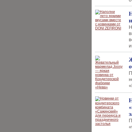
Н
Н
в
в
и
Ж
о
П
н
«
Н
«
з
П
«