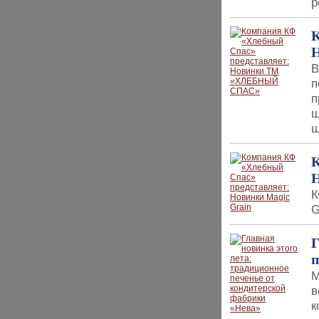
р
К
В
п
п
ш
ш
К
Н
К
G
Г
п
М
в
к