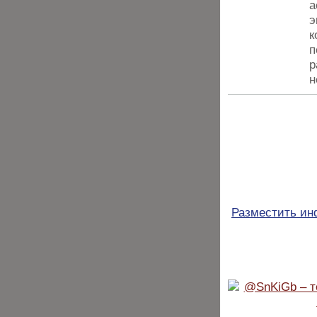
а
э
к
п
р
н
Разместить и