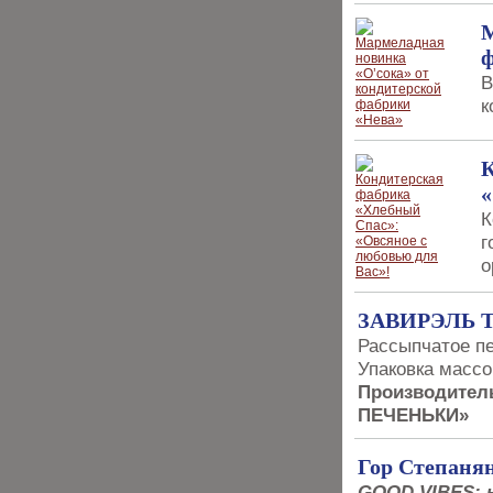
М
ф
В
к
К
«
К
г
о
ЗАВИРЭЛЬ 
Рассыпчатое пе
Упаковка массой
Производител
ПЕЧЕНЬКИ»
Гор Степаня
GOOD VIBES: 