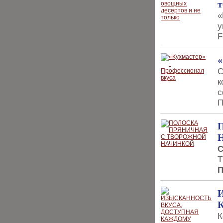
т
«
у
F
«
С
к
с
П
С
Т
П
К