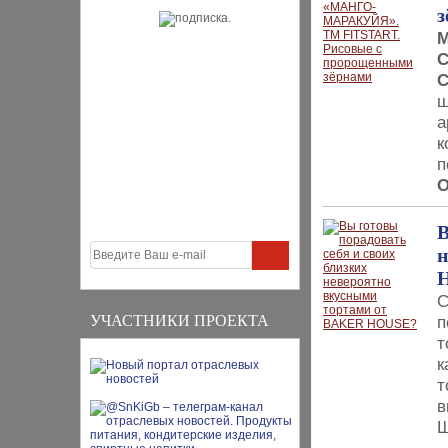
з
М
С
С
ш
а
к
п
О
В
н
С
УЧАСТНИКИ ПРОЕКТА
п
т
к
т
в
Ш