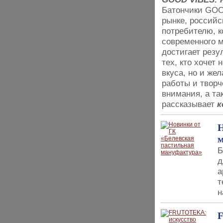
Батончики GOO
рынке, российс
потребителю, к
современного м
достигает резу
тех, кто хочет
вкуса, но и же
работы и творч
внимания, а та
рассказывает
к
Н
м
Б
д
а
т
н
F