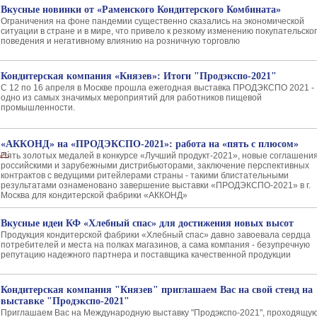
Вкусные новинки от «Раменского Кондитерского Комбината»
Ограничения на фоне пандемии существенно сказались на экономической
ситуации в стране и в мире, что привело к резкому изменению покупательско
поведения и негативному влиянию на розничную торговлю
Кондитерская компания «Князев»: Итоги "Продэкспо-2021"
С 12 по 16 апреля в Москве прошла ежегодная выставка ПРОДЭКСПО 2021 -
одно из самых значимых мероприятий для работников пищевой
промышленности.
«АККОНД» на «ПРОДЭКСПО-2021»: работа на «пять с плюсом»
Пять золотых медалей в конкурсе «Лучший продукт-2021», новые соглашения
российскими и зарубежными дистрибьюторами, заключение перспективных
контрактов с ведущими ритейлерами страны - такими блистательными
результатами ознаменовано завершение выставки «ПРОДЭКСПО-2021» в г.
Москва для кондитерской фабрики «АККОНД»
Вкусные идеи КФ «Хлебный спас» для достижения новых высот
Продукция кондитерской фабрики «Хлебный спас» давно завоевала сердца
потребителей и места на полках магазинов, а сама компания - безупречную
репутацию надежного партнера и поставщика качественной продукции
Кондитерская компания "Князев" приглашаем Вас на свой стенд на
выставке "Продэкспо-2021"
Приглашаем Вас на Международную выставку "Продэкспо-2021", проходящую