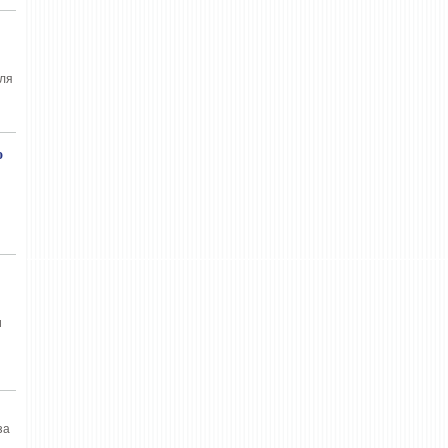
для
о
и
за