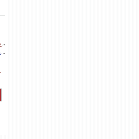
й
››
В
››