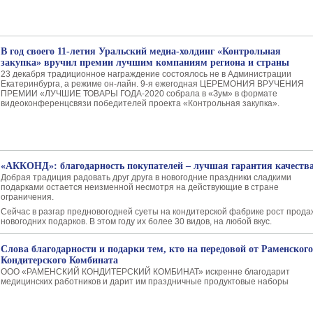
В год своего 11-летия Уральский медиа-холдинг «Контрольная
закупка» вручил премии лучшим компаниям региона и страны
23 декабря традиционное награждение состоялось не в Администрации
Екатеринбурга, а режиме он-лайн. 9-я ежегодная ЦЕРЕМОНИЯ ВРУЧЕНИЯ
ПРЕМИИ «ЛУЧШИЕ ТОВАРЫ ГОДА-2020 собрала в «Зум» в формате
видеоконференцсвязи победителей проекта «Контрольная закупка».
«АККОНД»: благодарность покупателей – лучшая гарантия качеств
Добрая традиция радовать друг друга в новогодние праздники сладкими
подарками остается неизменной несмотря на действующие в стране
ограничения.
Сейчас в разгар предновогодней суеты на кондитерской фабрике рост прода
новогодних подарков. В этом году их более 30 видов, на любой вкус.
Слова благодарности и подарки тем, кто на передовой от Раменского
Кондитерского Комбината
ООО «РАМЕНСКИЙ КОНДИТЕРСКИЙ КОМБИНАТ» искренне благодарит
медицинских работников и дарит им праздничные продуктовые наборы