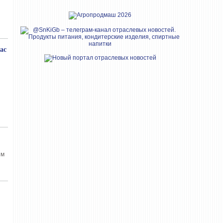
ас
ым