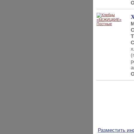
О
М
С
Т
С
х
(
р
а
О
Разместить и