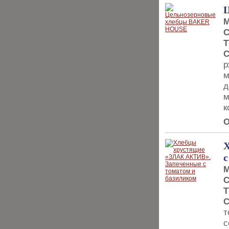
М
С
Т
С
р
м
д
м
к
О
Х
с
М
С
Т
С
т
с