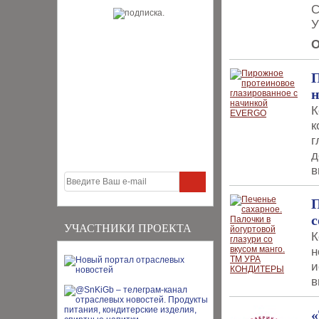
С
У
О
П
К
к
г
д
в
П
УЧАСТНИКИ ПРОЕКТА
К
н
и
в