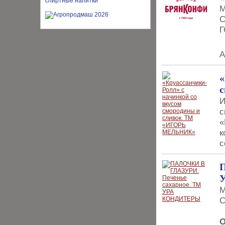
М
С
Г
А
«
И
с
«
к
с
М
С
О