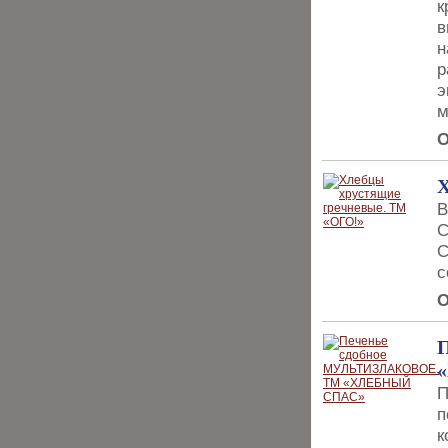
к
в
н
р
э
м
О
Х
В
С
С
с
О
П
п
к