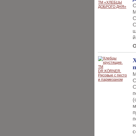
С
М
С
С
ш
й
О
Х
п
М
С
С
п
(
м
п
п
н
с