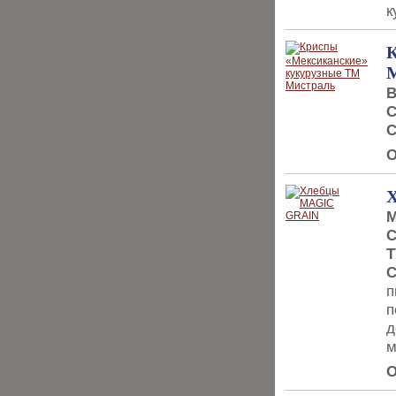
к
В
С
С
О
М
С
Т
С
п
п
д
м
О