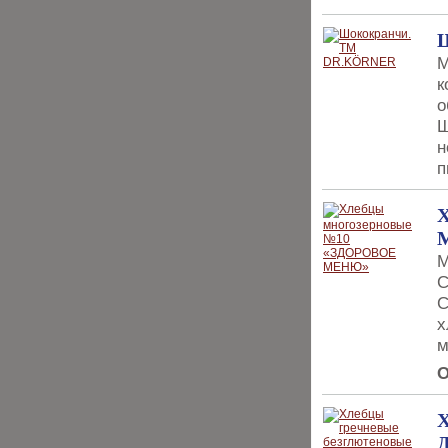
М
к
о
Ш
н
п
М
С
С
х
м
О