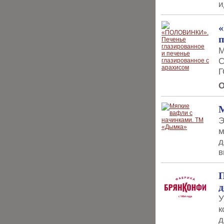
и
п
М
С
Г
О
М
Э
м
д
в
П
У
к
д