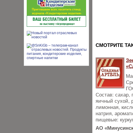
CМОТРИТЕ ТА
Зе
«С
Мас
Ср
ГО
Состав: сахар,
яичный сухой, 
лимонная, кисл
натрия, аромат
пищевые: курку
АО «Минусинск