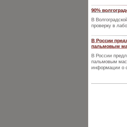
90% волгоград
В Волгоградско
проверку в лаб
В России пред
пальмовым м
В России предл
пальмовым масл
информации о с