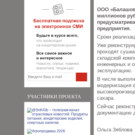
ООО «Балашовс
миллионов руб
предусматрива
предприятия.
Сроки реализац
Уже реконструи
проходят сушка
складской комп
инженерных и о
эксплуатацию.
В числе выполн
модернизация ф
высокопроизвод
УЧАСТНИКИ ПРОЕКТА
сахара.
Сейчас реконст
документацию д
Ольга Зяблова