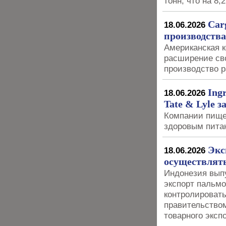
тонн, что на 8
Car
18.06.2026
производства
Американская к
расширение св
производство 
Ing
18.06.2026
Tate & Lyle з
Компании пище
здоровым пита
Экс
18.06.2026
осуществлят
Индонезия выпу
экспорт пальмо
контролировать
правительством
товарного эксп