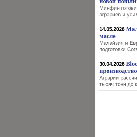
новой пошл
Минфин готови
аграриев и уси
Мал
14.05.2026
масле
Малайзия и Ев
подготовки Сог
Blo
30.04.2026
производство
Аграрии рассч
тысяч тонн до 