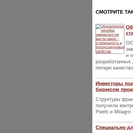
CМОТРИТЕ ТА
Об
ст
ОО
эк
и 
разработанных 
потери качества
Инвесторы под
бизнесом прои
Структуры фран
получили конт
Poetti и Milagro
Специально дл