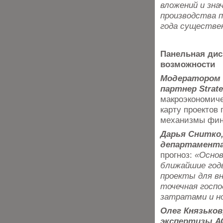
вложений и зна
производства п
года существе
Панельная дис
возможности
Модератором 
партнер Strate
макроэкономиче
карту проектов 
механизмы фина
Дарья Снитко,
департамента
прогноз:
«Основ
ближайшие год
проекты для вн
точечная госп
затратами и н
Олег Князько
экспертизы АО