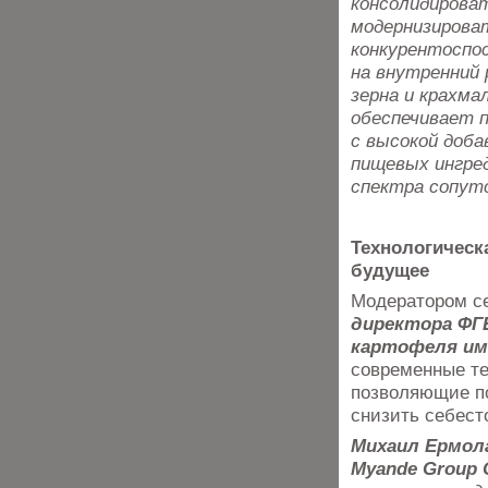
консолидироват
модернизирова
конкурентоспо
на внутренний 
зерна и крахма
обеспечивает п
с высокой доб
пищевых ингре
спектра сопут
Технологическ
будущее
Модератором с
директора ФГ
картофеля име
современные те
позволяющие по
снизить себест
Михаил Ермол
Myande Group C