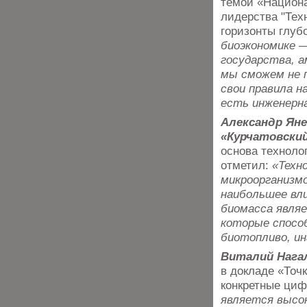
темой «Национа
лидерства "Тех
горизонты глуб
биоэкономике —
государства, а
мы сможем не 
свои правила н
есть инженерна
Александр Ян
«Курчатовски
основа техноло
отметил:
«Техн
микроорганизм
наибольшее вли
биомасса явля
которые спосо
биотопливо, ин
Виталий Нага
в докладе «Точк
конкретные ци
является высо