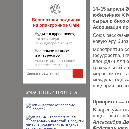
14–15 апреля 
юбилейная Х М
сырья к биоэк
Ассоциация пр
Союз рассказыв
новую эру биоэ
Мероприятие со
государства, на
площадки для о
крахмальной ин
мероприятия та
международных 
предприятий по
УЧАСТНИКИ ПРОЕКТА
Приоритет — т
В адрес участн
представителей
Александра Д
Федерального 