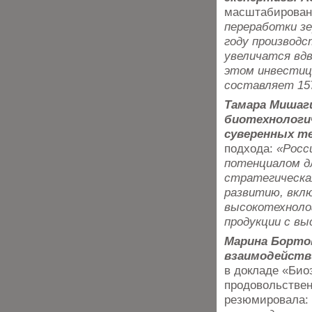
масштабирова
переработки зе
году производ
увеличатся вдв
этом инвестиц
составляет 157
Тамара Мишаг
биотехнологич
суверенных т
подхода:
«Росс
потенциалом д
стратегическая
развитию, вкл
высокотехноло
продукции с в
Марина Борто
взаимодейств
в докладе «Био
продовольствен
резюмировала: