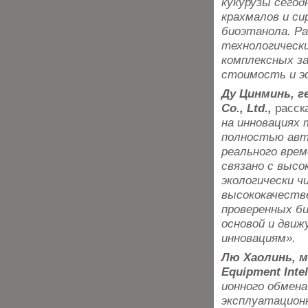
кукурузы сего
крахмалов и си
биоэтанола. Ра
технологическ
комплексных з
стоимость и э
Ду Цинминь, г
Co., Ltd.,
расск
на инновациях 
полностью авт
реального врем
связано с выс
экологически 
высококачестве
проверенных б
основой и движ
инновациям».
Лю Хаолинь, м
Equipment Intell
ионного обмен
эксплуатацион