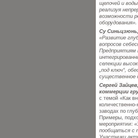
щелочей и воды
реализуя непр
возможности р
оборудования».
Су Синьцзюнь,
«Развитие глу
вопросов себе
Предприятиям н
интегрированн
селекции высо
„под ключ“, об
существенное 
Сергей Зайцев
коммерции гр
с темой «Как в
количественно-
заводах по глу
Примеры, подхо
мероприятии:
«
пообщаться с т
Участники акт