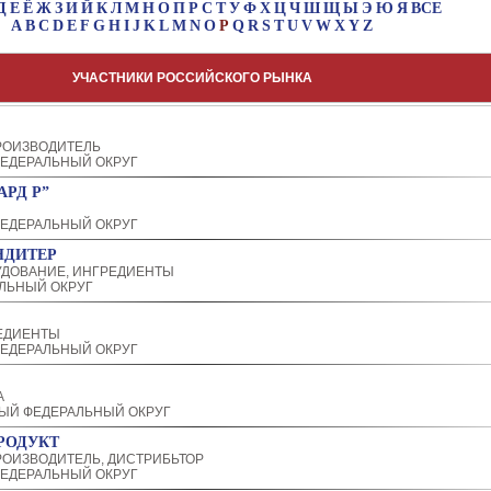
Д
Е
Ё
Ж
З
И
Й
К
Л
М
Н
О
П
Р
С
Т
У
Ф
Х
Ц
Ч
Ш
Щ
Ы
Э
Ю
Я
ВСЕ
A
B
C
D
E
F
G
H
I
J
K
L
M
N
O
P
Q
R
S
T
U
V
W
X
Y
Z
УЧАСТНИКИ РОССИЙСКОГО РЫНКА
РОИЗВОДИТЕЛЬ
ЕДЕРАЛЬНЫЙ ОКРУГ
АРД Р”
ЕДЕРАЛЬНЫЙ ОКРУГ
НДИТЕР
ДОВАНИЕ, ИНГРЕДИЕНТЫ
ЛЬНЫЙ ОКРУГ
ЕДИЕНТЫ
ЕДЕРАЛЬНЫЙ ОКРУГ
А
ЫЙ ФЕДЕРАЛЬНЫЙ ОКРУГ
РОДУКТ
ОИЗВОДИТЕЛЬ, ДИСТРИБЬТОР
ЕДЕРАЛЬНЫЙ ОКРУГ