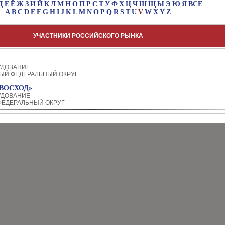
Д
Е
Ё
Ж
З
И
Й
К
Л
М
Н
О
П
Р
С
Т
У
Ф
Х
Ц
Ч
Ш
Щ
Ы
Э
Ю
Я
ВСЕ
A
B
C
D
E
F
G
H
I
J
K
L
M
N
O
P
Q
R
S
T
U
V
W
X
Y
Z
УЧАСТНИКИ РОССИЙСКОГО РЫНКА
УДОВАНИЕ
ЫЙ ФЕДЕРАЛЬНЫЙ ОКРУГ
ВОСХОД»
УДОВАНИЕ
ЕДЕРАЛЬНЫЙ ОКРУГ