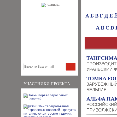
А
Б
В
Г
Д
Е
A
B
C
D
ТАНГСИМ
ПРОИЗВОДИТ
УРАЛЬСКИЙ 
TOMRA FO
УЧАСТНИКИ ПРОЕКТА
ЗАРУБЕЖНЫЙ
БЕЛЬГИЯ
АЛЬФА ПА
РОССИЙСКИЙ
ПРИВОЛЖСКИ