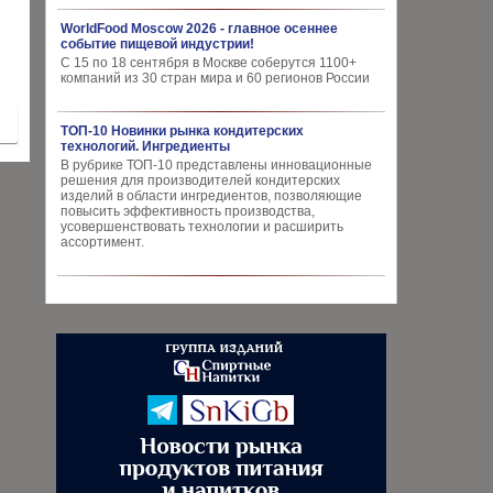
WorldFood Moscow 2026 - главное осеннее
событие пищевой индустрии!
С 15 по 18 сентября в Москве соберутся 1100+
компаний из 30 стран мира и 60 регионов России
ТОП-10 Новинки рынка кондитерских
технологий. Ингредиенты
В рубрике ТОП-10 представлены инновационные
решения для производителей кондитерских
изделий в области ингредиентов, позволяющие
повысить эффективность производства,
усовершенствовать технологии и расширить
ассортимент.