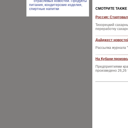
CМОТРИТЕ ТАКЖЕ
Россия: Стартовал
Тихорецкий сахарны
переработку сахар
Дайджест новостей
Рассылка журнала "
На Кубани произво
Предприятиями крах
произведено 26,26 