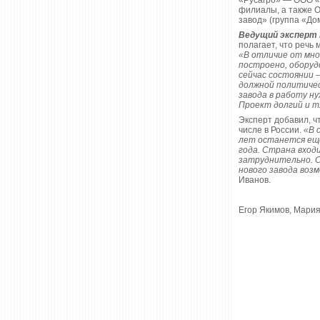
«Русагро» — ООО «
филиалы, а также 
завод» (группа «До
Ведущий эксперт 
полагает, что речь
«В отличие от мно
построено, оборуд
сейчас состоянии —
должной политичес
завода в работу н
Проект долгий и т
Эксперт добавил, ч
числе в России.
«В 
лет останется еще
года. Страна вход
затруднительно. 
нового завода возм
Иванов.
Егор Якимов, Мари