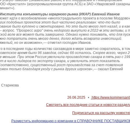
Русагро-Тамбов» (Знаменский район) и его Жердевский и Никифоровский
ООО «Кристалл» (агропромышленная группа АСБ) и ЗАО «Уваровский сахарн
минант»).
Института конъюнктуры аграрного рынка (ИКАР) Евгений Иванов
 может идти о возобновлении «многострадального проекта в поселке Мордово»
гих подобных проектов этот был частично реализован: что-то было
ование было куплено и смонтировано. Но это было много лет назад, и в ка
 вопрос. “Прогресс агро” очень недорого выкупило в 2022-м эти активы, и 
кой воле все может быть завершено. Однако нужно понимать, что для пус
ужно потратить очень много денег, долго ждать возврата инвестиций.
яжелый, но он возможен»,
— отметил господин Иванов.
то в последние годы количество сахзаводов в мире заметно сократилось, в то
советское время было 96 заводов, сейчас 66 осталось. Скорее всего, через 2
 меньше. При этом Россия увеличила производство сахара в пять раз с 19
ит в число лидеров по экспорту сахара, и увеличить этот показатель
Соответственно, существенный рост производства за счет появления
ожен только благодаря уходу с рынка других игроков»
,— сказал Евгений
я Старикова
26.06.2025
•
https://www.kommersant.
Смотреть все последние статьи и новости раздел
Подписаться на рассылку новосте
Разместить информацию о компании в СПРАВОЧНИКЕ ПОСТАВЩИКО