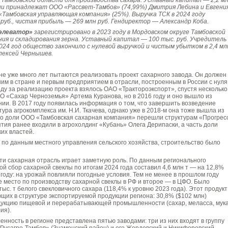
 Тамбовской области для производства сахара. Уставный капитал — 2,2 м
нии принадлежат ООО «Рассвет-Тамбов» (74,99%) Дмитрия Лебина и Евгени
«Тамбовская управляющая компания» (25%). Выручка ТСК в 2024 году
руб., чистая прибыль — 269 млн руб. Гендиректор — Александр Коба.
 элеватор»
зарегистрировано в 2023 году в Мордовском округе Тамбовской
ния и складирования зерна. Уставный капитал — 100 тыс. руб. Учредитель
024 год общество закончило с нулевой выручкой и чистым убытком в 2,4 мл
лексей Чернышев.
е уже много лет пытаются реализовать проект сахарного завода. Он должен
им в стране и первым предприятием в отрасли, построенным в России с нуля
году за реализацию проекта взялось ОАО «Трактороэкспорт», спустя несколько
О «Сахар Черноземья» Артема Куранова, но в 2016 году и оно вышло из
ии. В 2017 году появилась информация о том, что завершить возведение
тура агрокомплекса им. Н.И. Ткачева, однако уже в 2018-м она тоже вышла из
ого доли ООО «Тамбовская сахарная компания» перешли структурам «Прогрес
ятия ранее входили в агрохолдинг «Кубань» Олега Дерипаски, а часть доли
ких властей.
, по данным местного управления сельского хозяйства, строительство было
ти сахарная отрасль играет заметную роль. По данным регионального
ой сбор сахарной свеклы по итогам 2024 года составил 4,6 млн т — на 12,8%
 году: на урожай повлияли погодные условия. Тем не менее в прошлом году
е место по производству сахарной свеклы в РФ и второе — в ЦФО. Было
ыс. т белого свекловичного сахара (118,4% к уровню 2023 года). Этот продук
щих в структуре экспортируемой продукции региона: 30,8% ($102 млн)
дукцию пищевой и перерабатывающей промышленности (сахар, меласса, мука
ия).
ность в регионе представлена пятью заводами: три из них входят в группу