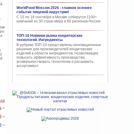
ый
WorldFood Moscow 2026 - главное осеннее
событие пищевой индустрии!
С 15 по 18 сентября в Москве соберутся 1100+
.
компаний из 30 стран мира и 60 регионов России
ком
при
ка
ТОП-10 Новинки рынка кондитерских
технологий. Ингредиенты
В рубрике ТОП-10 представлены инновационные
решения для производителей кондитерских
м
изделий в области ингредиентов, позволяющие
0
повысить эффективность производства,
98
усовершенствовать технологии и расширить
ассортимент.
ru/
а
››
й
››
В
››