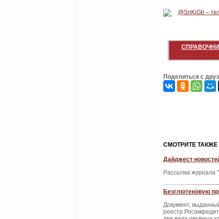
СПРАВОЧНИ
Поделиться с дру
CМОТРИТЕ ТАКЖЕ
Дайджест новостей
Рассылка журнала "
Безглютеновую пр
Документ, выданны
реестр Росаккредит
два вида овсяных хл