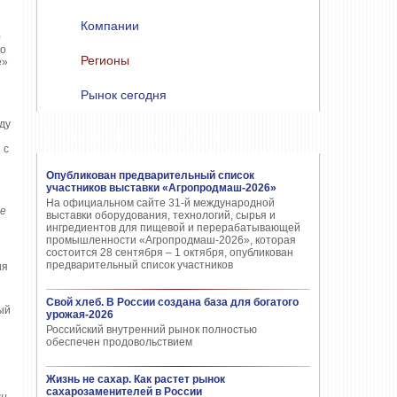
Компании
0
 о
Регионы
е»
Рынок сегодня
ду
ПОПУЛЯРНЫЕ НОВОСТИ
 с
Опубликован предварительный список
участников выставки «Агропродмаш-2026»
На официальном сайте 31-й международной
ое
выставки оборудования, технологий, сырья и
ингредиентов для пищевой и перерабатывающей
промышленности «Агропродмаш-2026», которая
состоится 28 сентября – 1 октября, опубликован
предварительный список участников
ия
Свой хлеб. В России создана база для богатого
ый
урожая-2026
Российский внутренний рынок полностью
обеспечен продовольствием
Жизнь не сахар. Как растет рынок
сахарозаменителей в России