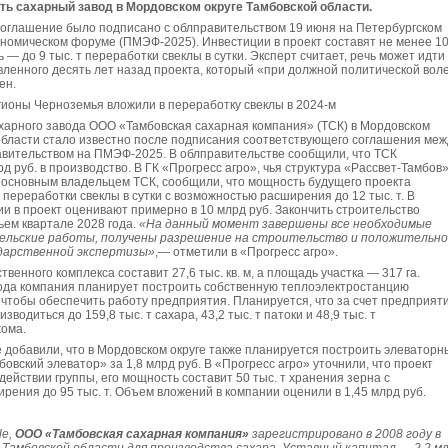
ть сахарный завод в Мордовском округе Тамбовской области.
оглашение было подписано с облправительством 19 июня на Петербургском
номическом форуме (ПМЭФ-2025). Инвестиции в проект составят не менее 1
 — до 9 тыс. т переработки свеклы в сутки. Эксперт считает, речь может идти
ленного десять лет назад проекта, который «при должной политической вол
ен.
гионы Черноземья вложили в переработку свеклы в 2024-м
харного завода ООО «Тамбовская сахарная компания» (ТСК) в Мордовском
области стало известно после подписания соответствующего соглашения меж
авительством на ПМЭФ-2025. В облправительстве сообщили, что ТСК
д руб. в производство. В ГК «Прогресс агро», чья структура «Рассвет-Тамбов»
 основным владельцем ТСК, сообщили, что мощность будущего проекта
т переработки свеклы в сутки с возможностью расширения до 12 тыс. т. В
и в проект оценивают примерно в 10 млрд руб. Закончить строительство
ьем квартале 2028 года.
«На данный момент завершены все необходимые
ельские работы, получены разрешение на строительство и положительн
ударственной экспертизы»
,— отметили в «Прогресс агро».
енного комплекса составит 27,6 тыс. кв. м, а площадь участка — 317 га.
ода компания планирует построить собственную теплоэлектростанцию
чтобы обеспечить работу предприятия. Планируется, что за счет предприят
зводиться до 159,8 тыс. т сахара, 43,2 тыс. т патоки и 48,9 тыс. т
жома.
 добавили, что в Мордовском округе также планируется построить элеваторн
овский элеватор» за 1,8 млрд руб. В «Прогресс агро» уточнили, что проект
действии группы, его мощность составит 50 тыс. т хранения зерна с
рения до 95 тыс. т. Объем вложений в компании оценили в 1,45 млрд руб.
le,
ООО «Тамбовская сахарная компания»
зарегистрировано в 2008 году в