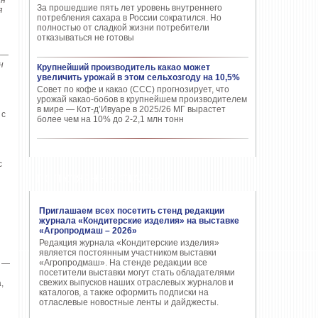
лн
За прошедшие пять лет уровень внутреннего
я
потребления сахара в России сократился. Но
полностью от сладкой жизни потребители
отказываться не готовы
 —
н
Крупнейший производитель какао может
увеличить урожай в этом сельхозгоду на 10,5%
Совет по кофе и какао (CCC) прогнозирует, что
урожай какао-бобов в крупнейшем производителем
в мире — Кот-д’Ивуаре в 2025/26 МГ вырастет
 с
более чем на 10% до 2-2,1 млн тонн
с
ПОПУЛЯРНЫЕ СТАТЬИ
Приглашаем всех посетить стенд редакции
журнала «Кондитерские изделия» на выставке
«Агропродмаш – 2026»
Редакция журнала «Кондитерские изделия»
является постоянным участником выставки
«Агропродмаш». На стенде редакции все
т —
посетители выставки могут стать обладателями
свежих выпусков наших отраслевых журналов и
,
каталогов, а также оформить подписки на
отласлевые новостные ленты и дайджесты.