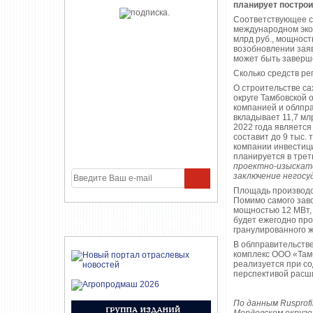
планирует построи
Соответствующее с
международном эко
млрд руб., мощность
возобновлении заяв
может быть заверш
Сколько средств ре
О строительстве са
округе Тамбовской 
компанией и облпр
вкладывает 11,7 млр
2022 года является
составит до 9 тыс. 
компании инвестици
планируется в трет
проектно-изыскат
заключение негос
Площадь производств
Помимо самого зав
мощностью 12 МВт, 
будет ежегодно прои
УЧАСТНИКИ ПРОЕКТА
гранулированного 
В облправительстве
комплекс ООО «Тамб
реализуется при со
перспективой расши
По данным Rusprofi