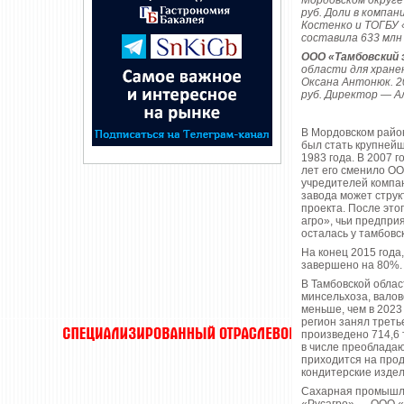
Мордовском округе
руб. Доли в компа
Костенко и ТОГБУ 
составила 633 млн 
ООО «Тамбовский
области для хране
Оксана Антонюк. 2
руб. Директор — А
В Мордовском район
был стать крупнейш
1983 года. В 2007 
лет его сменило ОО
учредителей компан
завода может струк
проекта. После эт
агро», чьи предпри
осталась у тамбовс
На конец 2015 года
завершено на 80%.
В Тамбовской облас
минсельхоза, валов
меньше, чем в 2023
регион занял треть
произведено 714,6 т
в числе преобладаю
приходится на про
кондитерские издел
Сахарная промышлен