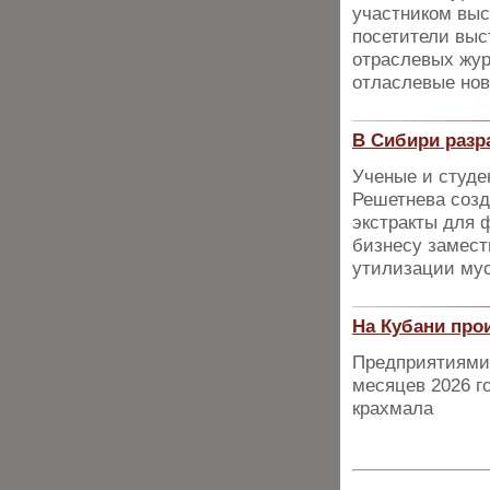
участником выс
посетители выс
отраслевых жур
отласлевые нов
В Сибири разр
Ученые и студе
Решетнева созд
экстракты для 
бизнесу замест
утилизации мус
На Кубани про
Предприятиями 
месяцев 2026 го
крахмала