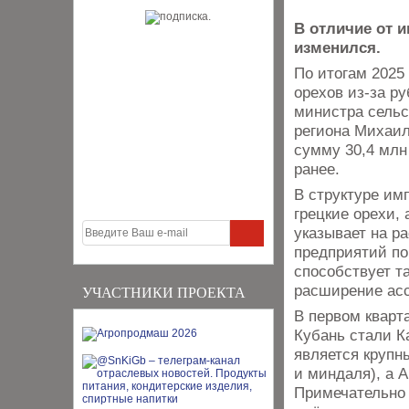
В отличие от и
изменился.
По итогам 2025
орехов из-за р
министра сель
региона Михаил
сумму 30,4 млн
ранее.
В структуре им
грецкие орехи, 
указывает на р
предприятий по
способствует т
расширение асс
УЧАСТНИКИ ПРОЕКТА
В первом кварт
Кубань стали К
является крупн
и миндаля), а 
Примечательно 