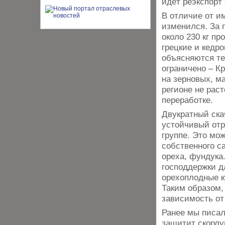
идёт реэкспорт
В отличие от им
изменился. За 
около 230 кг п
грецкие и кедр
объясняются те
ограничено – К
на зерновых, м
регионе не раст
переработке.
Двукратный ска
устойчивый отр
группе. Это мо
собственного с
ореха, фундука
господдержки д
орехоплодные к
Таким образом,
зависимость от
Ранее мы писал
защитит скорлу