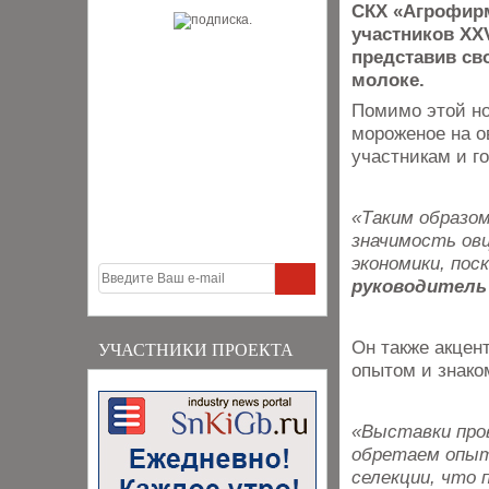
СКХ «Агрофирм
участников XX
представив св
молоке.
Помимо этой но
мороженое на о
участникам и г
«Таким образом
значимость овц
экономики, пос
руководитель 
Он также акцен
УЧАСТНИКИ ПРОЕКТА
опытом и знако
«Выставки про
обретаем опыт
селекции, что