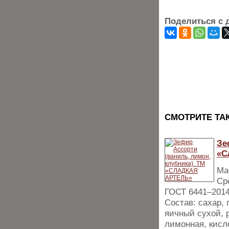
Поделиться с 
CМОТРИТЕ ТА
Зе
«С
Мас
Ср
ГОСТ 6441–201
Состав: сахар,
яичный сухой, 
лимонная, кисл