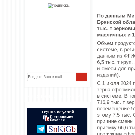
По данным Мин
Брянской обла
тыс. т зерновы
масличных и 1
Объем продукто
системе, в реги
данным из ФГИС
6,5 тыс. т круп
и смеси для пр
изделий).
С 1 июля 2024 
зерна оформили
в системе. В т
УЧАСТНИКИ ПРОЕКТА
716,9 тыс. т зе
перемещение 51
этому 7,5 тыс.
причине смены 
приемку 66,6 ты
продукции офор